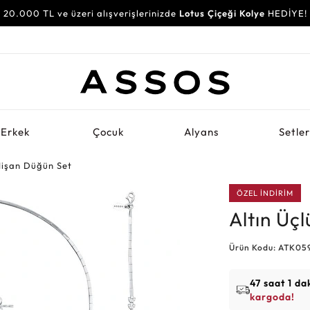
20.000 TL ve üzeri alışverişlerinizde
Lotus Çiçeği Kolye
HEDİYE!
Erkek
Çocuk
Alyans
Setle
Nişan Düğün Set
ÖZEL İNDİRİM
Altın Üç
Ürün Kodu: ATK05
47 saat 1 da
kargoda!