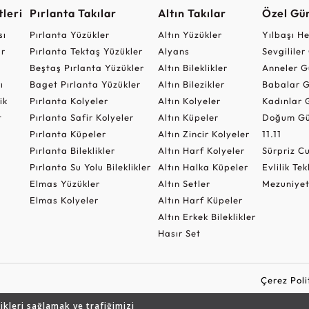
leri
Pırlanta Takılar
Altın Takılar
Özel Gü
sı
Pırlanta Yüzükler
Altın Yüzükler
Yılbaşı H
ar
Pırlanta Tektaş Yüzükler
Alyans
Sevgilile
Beştaş Pırlanta Yüzükler
Altın Bileklikler
Anneler G
ı
Baget Pırlanta Yüzükler
Altın Bilezikler
Babalar G
ik
Pırlanta Kolyeler
Altın Kolyeler
Kadınlar 
t
Pırlanta Safir Kolyeler
Altın Küpeler
Doğum Gü
Pırlanta Küpeler
Altın Zincir Kolyeler
11.11
Pırlanta Bileklikler
Altın Harf Kolyeler
Sürpriz 
Pırlanta Su Yolu Bileklikler
Altın Halka Küpeler
Evlilik Tek
Elmas Yüzükler
Altın Setler
Mezuniyet
Elmas Kolyeler
Altın Harf Küpeler
Altın Erkek Bileklikler
Hasır Set
Çerez Poli
likleri sağlamak ve trafiğimizi