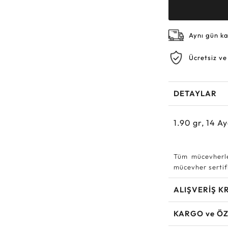
Aynı gün k
Ücretsiz ve
DETAYLAR
1.90
gr,
14
Ay
Tüm mücevherle
mücevher sertifi
ALIŞVERİŞ K
KARGO ve ÖZ