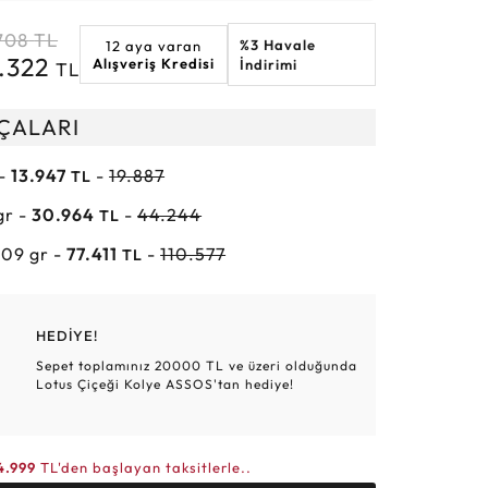
Altın Hasır Setler
Elmas Bilezikler
Altın Tesbihler
Violet
Burç
708
TL
%3 Havale
12 aya varan
2.322
Alışveriş Kredisi
İndirimi
TL
RÇALARI
 -
13.947
-
19.887
TL
gr -
30.964
-
44.244
TL
.09 gr -
77.411
-
110.577
TL
HEDİYE!
Sepet toplamınız 20000 TL ve üzeri olduğunda
Lotus Çiçeği Kolye ASSOS'tan hediye!
4.999
TL'den başlayan taksitlerle..