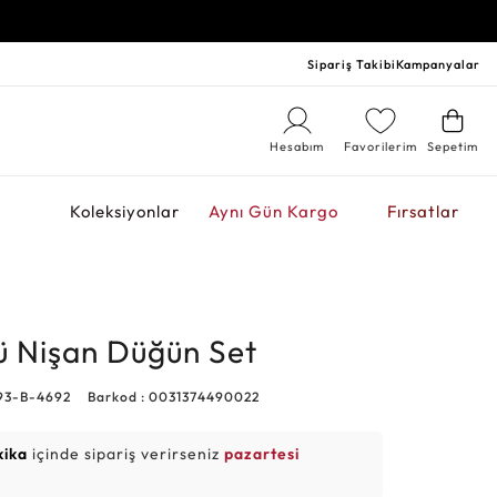
Sipariş Takibi
Kampanyalar
Hesabım
Favorilerim
Sepetim
r
Koleksiyonlar
Aynı Gün Kargo
Fırsatlar
lü Nişan Düğün Set
93-B-4692
Barkod : 0031374490022
kika
içinde sipariş verirseniz
pazartesi