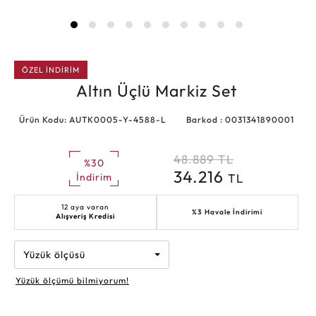
ÖZEL İNDİRİM
Altın Üçlü Markiz Set
Ürün Kodu: AUTK0005-Y-4588-L
Barkod : 0031341890001
48.889
TL
%30
34.216
TL
İndirim
12 aya varan
%3 Havale İndirimi
Alışveriş Kredisi
Yüzük ölçüsü
Yüzük ölçümü bilmiyorum!