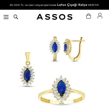
Lotus Çiçeği Kolye
20.000 TL ve üzeri alışverişlerinizde
HEDİYE!