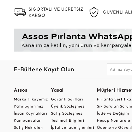
SİGORTALI VE ÜCRETSİZ
GÜVENLİ AL
KARGO
E-Bültene Kayıt Olun
Assos
Yasal
Müşteri Hizmet
Marka Hikayemiz
Garanti Şartları
Pırlanta Sertifika
Kataloglarımız
Üyelik Sözleşmesi
Sık Sorulan Sorul
İnsan Kaynakları
Satış Sözleşmesi
İade ve Değişim
Kampanyalar
Teslimat Bilgileri
Hesap Numaralar
Satış Noktaları
İptal ve İade İşlemleri
Ödeme ve Güvenl