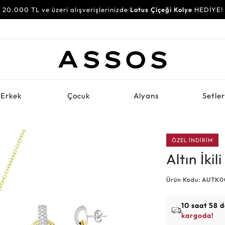
20.000 TL ve üzeri alışverişlerinizde
Lotus Çiçeği Kolye
HEDİYE!
Erkek
Çocuk
Alyans
Setle
ÖZEL İNDİRİM
Altın İki
Ürün Kodu: AUTK
10 saat 58 
kargoda!