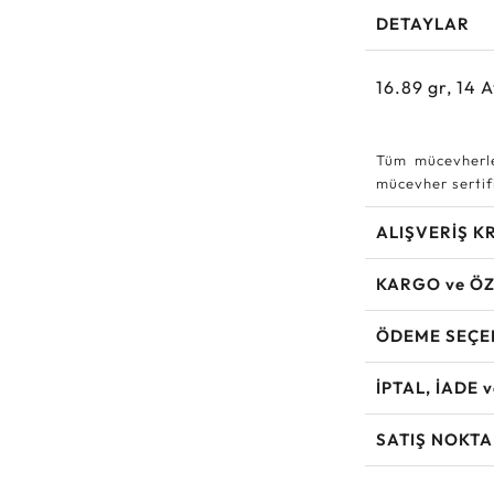
DETAYLAR
16.89
gr,
14
A
Tüm mücevherle
mücevher sertifi
ALIŞVERİŞ K
KARGO ve ÖZ
ÖDEME SEÇE
İPTAL, İADE 
SATIŞ NOKTA