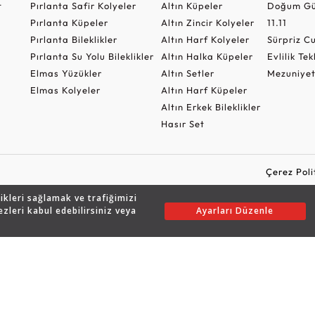
t
Pırlanta Safir Kolyeler
Altın Küpeler
Doğum Gü
Pırlanta Küpeler
Altın Zincir Kolyeler
11.11
Pırlanta Bileklikler
Altın Harf Kolyeler
Sürpriz 
Pırlanta Su Yolu Bileklikler
Altın Halka Küpeler
Evlilik Tek
Elmas Yüzükler
Altın Setler
Mezuniyet
Elmas Kolyeler
Altın Harf Küpeler
Altın Erkek Bileklikler
Hasır Set
Çerez Poli
likleri sağlamak ve trafiğimizi
ezleri kabul edebilirsiniz veya
Ayarları Düzenle
Copyright © 2026 Assos Pırlanta - Bu sitenin tüm hakları saklıdır.