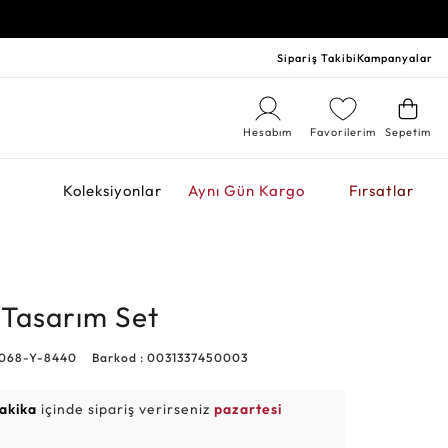
Sipariş Takibi
Kampanyalar
Hesabım
Favorilerim
Sepetim
r
Koleksiyonlar
Aynı Gün Kargo
Fırsatlar
li Tasarım Set
0068-Y-8440
Barkod : 0031337450003
dakika
içinde sipariş verirseniz
pazartesi