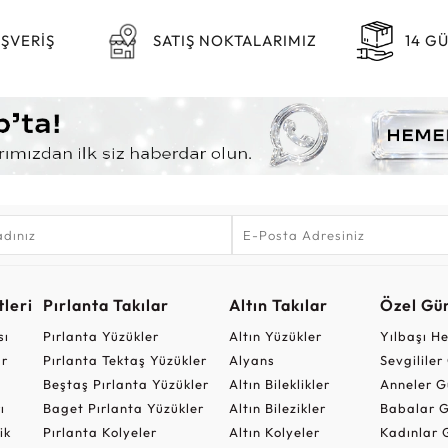
IŞVERİŞ
SATIŞ NOKTALARIMIZ
14 G
leri
Pırlanta Takılar
Altın Takılar
Özel Gü
sı
Pırlanta Yüzükler
Altın Yüzükler
Yılbaşı H
ar
Pırlanta Tektaş Yüzükler
Alyans
Sevgilile
Beştaş Pırlanta Yüzükler
Altın Bileklikler
Anneler G
ı
Baget Pırlanta Yüzükler
Altın Bilezikler
Babalar G
ik
Pırlanta Kolyeler
Altın Kolyeler
Kadınlar 