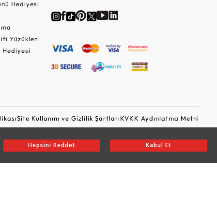
nü Hediyesi
Cuma
lifi Yüzükleri
 Hediyesi
tikası
Site Kullanım ve Gizlilik Şartları
KVKK Aydınlatma Metni
Ticari Elektronik İleti Onayı
Güvenli Alışveriş
Hepsini Reddet
Kabul Et