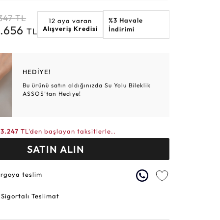
Altın Hasır Setler
Elmas Bilezikler
Altın Tesbihler
Violet
Burç
347
TL
%3 Havale
12 aya varan
0.656
Alışveriş Kredisi
İndirimi
TL
HEDİYE!
Bu ürünü satın aldığınızda Su Yolu Bileklik
ASSOS’tan Hediye!
3.247
TL'den başlayan taksitlerle..
SATIN ALIN
argoya teslim
 Sigortalı Teslimat