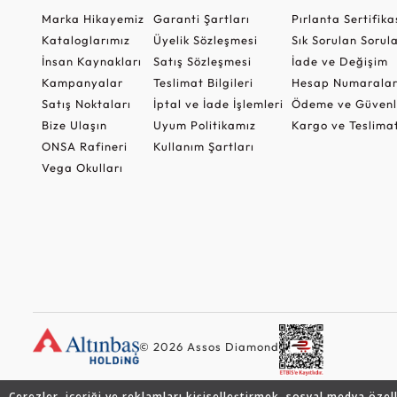
Marka Hikayemiz
Garanti Şartları
Pırlanta Sertifika
Kataloglarımız
Üyelik Sözleşmesi
Sık Sorulan Sorul
İnsan Kaynakları
Satış Sözleşmesi
İade ve Değişim
Kampanyalar
Teslimat Bilgileri
Hesap Numaralar
Satış Noktaları
İptal ve İade İşlemleri
Ödeme ve Güvenl
Bize Ulaşın
Uyum Politikamız
Kargo ve Teslima
ONSA Rafineri
Kullanım Şartları
Vega Okulları
© 2026 Assos Diamond
Çerezler, içeriği ve reklamları kişiselleştirmek, sosyal medya özel