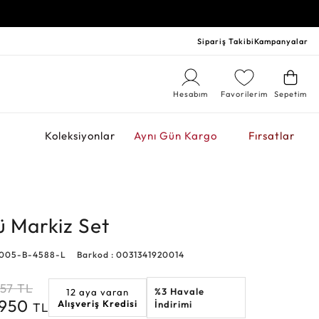
Sipariş Takibi
Kampanyalar
Hesabım
Favorilerim
Sepetim
r
Koleksiyonlar
Aynı Gün Kargo
Fırsatlar
ü Markiz Set
0005-B-4588-L
Barkod : 0031341920014
957
TL
%3 Havale
12 aya varan
.950
Alışveriş Kredisi
İndirimi
TL