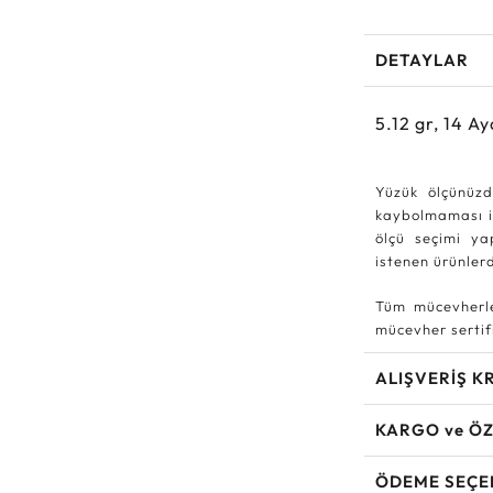
DETAYLAR
5.12
gr,
14
Ay
Yüzük ölçünüzd
kaybolmaması iç
ölçü seçimi ya
istenen ürünle
Tüm mücevherle
mücevher sertifi
ALIŞVERİŞ K
KARGO ve ÖZ
ÖDEME SEÇE