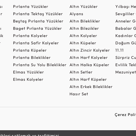
sı
Pırlanta Yüzükler
Altın Yüzükler
Yılbaşı H
ar
Pırlanta Tektaş Yüzükler
Alyans
Sevgilile
Beştaş Pırlanta Yüzükler
Altın Bileklikler
Anneler G
ı
Baget Pırlanta Yüzükler
Altın Bilezikler
Babalar G
ik
Pırlanta Kolyeler
Altın Kolyeler
Kadınlar 
t
Pırlanta Safir Kolyeler
Altın Küpeler
Doğum Gü
Pırlanta Küpeler
Altın Zincir Kolyeler
11.11
Pırlanta Bileklikler
Altın Harf Kolyeler
Sürpriz 
Pırlanta Su Yolu Bileklikler
Altın Halka Küpeler
Evlilik Tek
Elmas Yüzükler
Altın Setler
Mezuniyet
Elmas Kolyeler
Altın Harf Küpeler
Altın Erkek Bileklikler
Hasır Set
Çerez Poli
likleri sağlamak ve trafiğimizi