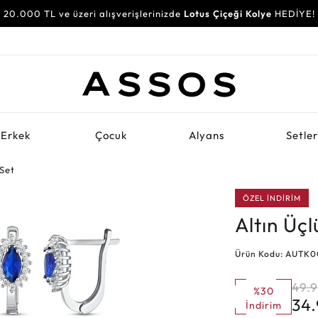
20.000 TL ve üzeri alışverişlerinizde
Lotus Çiçeği Kolye
HEDİYE!
Erkek
Çocuk
Alyans
Setle
 Set
ÖZEL İNDİRİM
Altın Üçl
Ürün Kodu: AUTK
49.
%30
34
İndirim