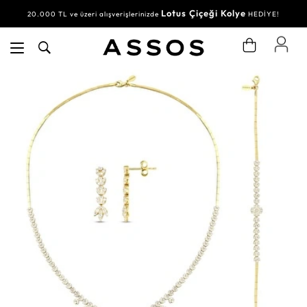
Lotus Çiçeği Kolye
20.000 TL ve üzeri alışverişlerinizde
HEDİYE!