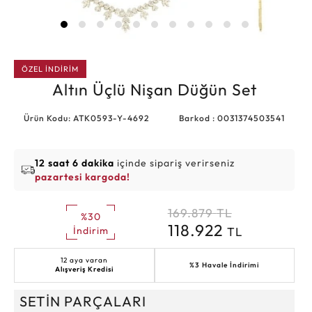
ÖZEL İNDİRİM
Altın Üçlü Nişan Düğün Set
Ürün Kodu: ATK0593-Y-4692
Barkod : 0031374503541
12 saat 6 dakika
içinde sipariş verirseniz
pazartesi kargoda!
169.879
TL
%30
118.922
TL
İndirim
12 aya varan
%3 Havale İndirimi
Alışveriş Kredisi
SETİN PARÇALARI