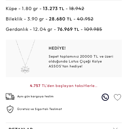
Küpe - 1.80 gr -
13.273
-
18.942
TL
Bileklik - 3.90 gr -
28.680
-
40.952
TL
Gerdanlık - 12.04 gr -
76.969
-
109.985
TL
HEDİYE!
Sepet toplamınız 20000 TL ve üzeri
olduğunda Lotus Çiçeği Kolye
ASSOS'tan hediye!
4.757
TL'den başlayan taksitlerle..
Aynı gün kargoya teslim
Ücretsiz ve Sigortalı Teslimat