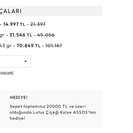
Altın Hasır Setler
Elmas Bilezikler
Altın Tesbihler
Violet
Burç
RÇALARI
 -
14.997
-
21.397
TL
 gr -
31.546
-
45.056
TL
.43 gr -
70.849
-
101.167
TL
iyorum!
HEDİYE!
Sepet toplamınız 20000 TL ve üzeri
olduğunda Lotus Çiçeği Kolye ASSOS'tan
hediye!