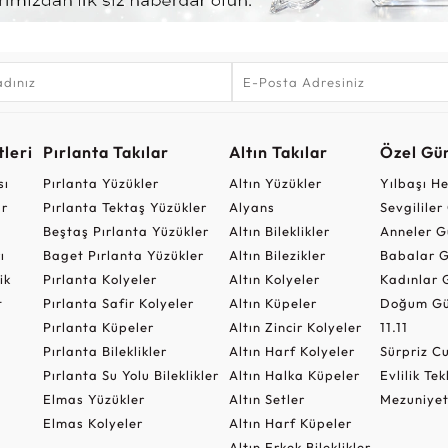
leri
Pırlanta Takılar
Altın Takılar
Özel Gü
sı
Pırlanta Yüzükler
Altın Yüzükler
Yılbaşı H
ar
Pırlanta Tektaş Yüzükler
Alyans
Sevgilile
Beştaş Pırlanta Yüzükler
Altın Bileklikler
Anneler G
ı
Baget Pırlanta Yüzükler
Altın Bilezikler
Babalar G
ik
Pırlanta Kolyeler
Altın Kolyeler
Kadınlar 
t
Pırlanta Safir Kolyeler
Altın Küpeler
Doğum Gü
Pırlanta Küpeler
Altın Zincir Kolyeler
11.11
Pırlanta Bileklikler
Altın Harf Kolyeler
Sürpriz 
Pırlanta Su Yolu Bileklikler
Altın Halka Küpeler
Evlilik Tek
Elmas Yüzükler
Altın Setler
Mezuniyet
Elmas Kolyeler
Altın Harf Küpeler
Altın Erkek Bileklikler