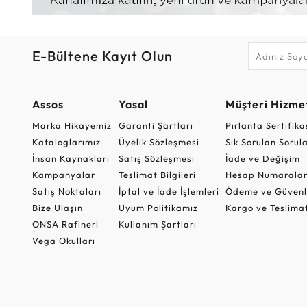
E-Bültene Kayıt Olun
Assos
Yasal
Müşteri Hizmet
Marka Hikayemiz
Garanti Şartları
Pırlanta Sertifika
Kataloglarımız
Üyelik Sözleşmesi
Sık Sorulan Sorul
İnsan Kaynakları
Satış Sözleşmesi
İade ve Değişim
Kampanyalar
Teslimat Bilgileri
Hesap Numaralar
Satış Noktaları
İptal ve İade İşlemleri
Ödeme ve Güvenl
Bize Ulaşın
Uyum Politikamız
Kargo ve Teslima
ONSA Rafineri
Kullanım Şartları
Vega Okulları