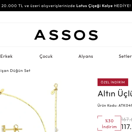
20.000 TL ve üzeri alışverişlerinizde
Lotus Çiçeği Kolye
HEDİYE!
Erkek
Çocuk
Alyans
Setle
Nişan Düğün Set
ÖZEL İNDİRİM
Altın Üç
Ürün Kodu: ATK04
167
%30
117
İndirim