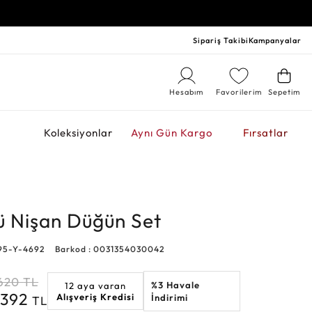
Sipariş Takibi
Kampanyalar
Hesabım
Favorilerim
Sepetim
r
Koleksiyonlar
Aynı Gün Kargo
Fırsatlar
lü Nişan Düğün Set
95-Y-4692
Barkod : 0031354030042
.620
TL
%3 Havale
12 aya varan
.392
Alışveriş Kredisi
İndirimi
TL