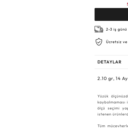
2-3 iş günü
Ücretsiz ve
DETAYLAR
2.10
gr,
14
Ay
Yüzük ölçünüzd
kaybolmaması iç
ölçü seçimi ya
istenen ürünle
Tüm mücevherle