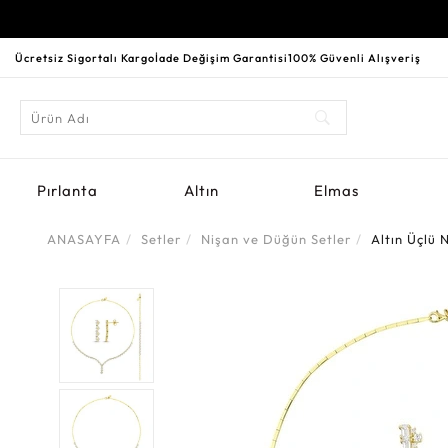
Ücretsiz Sigortalı Kargo
İade Değişim Garantisi
100% Güvenli Alışveriş
Pırlanta
Altın
Elmas
ANASAYFA
Setler
Nişan ve Düğün Setler
Altın Üçlü 