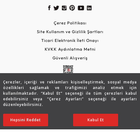
Çerez Politikası
Site Kullanım ve Gizlilik Şartları
Ticari Elektronik İleti Onayı
KVKK Aydınlatma Metni
Güvenli Alışveriş
Çerezler, içeriği ve reklamları kişiselleştirmek, sosyal medya
özellikleri sağlamak ve trafiğimizi analiz etmek için
kullanılmaktadır. “Kabul Et” seçeneği ile tüm çerezleri kabul
edebilirsiniz veya “Çerez Ayarları” seçeneği ile ayarları
düzenleyebilirsiniz.
© 2026 Assos Diamond
15.351
TL
SATIN ALIN
Hepsini Reddet
Ayarları Düzenle
Kabul Et
12.294
TL
Copyright © 2026 Assos Pırlanta - Bu sitenin tüm hakları
saklıdır.