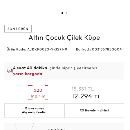
SON 1 ÜRÜN
Altın Çocuk Çilek Küpe
Ürün Kodu: AJRKP0020-Y-3571-9
Barkod : 0031367850004
4 saat 40 dakika
içinde sipariş verirseniz
yarın kargoda!
15.351
TL
%20
12.294
TL
İndirim
12 aya varan
%3 Havale İndirimi
Alışveriş Kredisi