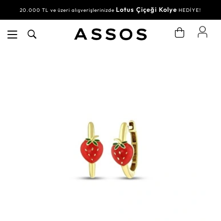
Lotus Çiçeği Kolye
20.000 TL ve üzeri alışverişlerinizde
HEDİYE!