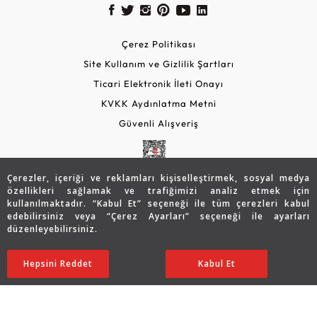
Çerez Politikası
Site Kullanım ve Gizlilik Şartları
Ticari Elektronik İleti Onayı
KVKK Aydınlatma Metni
Güvenli Alışveriş
Çerezler, içeriği ve reklamları kişiselleştirmek, sosyal medya
özellikleri sağlamak ve trafiğimizi analiz etmek için
kullanılmaktadır. “Kabul Et” seçeneği ile tüm çerezleri kabul
edebilirsiniz veya “Çerez Ayarları” seçeneği ile ayarları
düzenleyebilirsiniz.
© 2026 Assos Diamond
12.346
TL
SATIN ALIN
Hepsini Reddet
Ayarları Düzenle
Kabul Et
9.877
TL
Copyright © 2026 Assos Pırlanta - Bu sitenin tüm hakları
saklıdır.