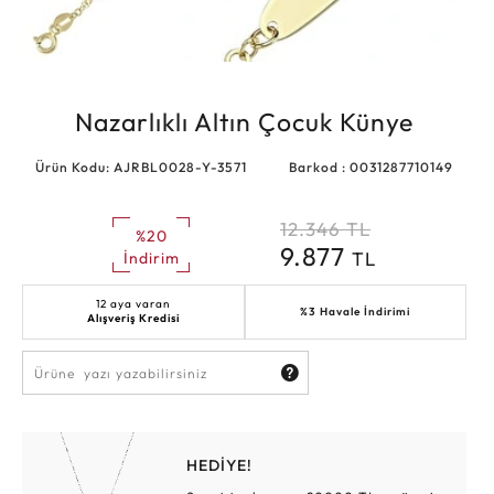
Nazarlıklı Altın Çocuk Künye
Ürün Kodu: AJRBL0028-Y-3571
Barkod : 0031287710149
12.346
TL
%20
9.877
TL
İndirim
12 aya varan
%3 Havale İndirimi
Alışveriş Kredisi
HEDİYE!