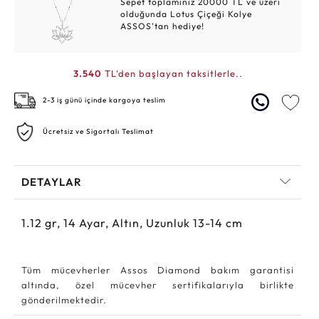
Sepet toplamınız 20000 TL ve üzeri
olduğunda Lotus Çiçeği Kolye
ASSOS'tan hediye!
3.540
TL'den başlayan taksitlerle..
2-3 iş günü içinde kargoya teslim
Ücretsiz ve Sigortalı Teslimat
DETAYLAR
1.12
gr,
14
Ayar, Altın, Uzunluk 13-14 cm
Tüm mücevherler Assos Diamond bakım garantisi
altında, özel mücevher sertifikalarıyla birlikte
gönderilmektedir.