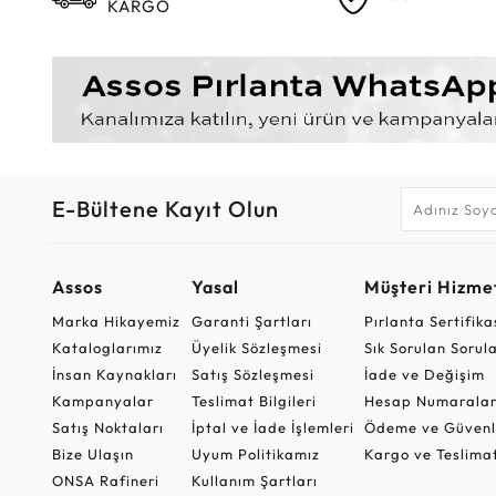
KARGO
E-Bültene Kayıt Olun
Assos
Yasal
Müşteri Hizmet
Marka Hikayemiz
Garanti Şartları
Pırlanta Sertifika
Kataloglarımız
Üyelik Sözleşmesi
Sık Sorulan Sorul
İnsan Kaynakları
Satış Sözleşmesi
İade ve Değişim
Kampanyalar
Teslimat Bilgileri
Hesap Numaralar
Satış Noktaları
İptal ve İade İşlemleri
Ödeme ve Güvenl
Bize Ulaşın
Uyum Politikamız
Kargo ve Teslima
ONSA Rafineri
Kullanım Şartları