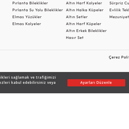
Pırlanta Bileklikler
Altın Harf Kolyeler
Sürpriz 
Pırlanta Su Yolu Bileklikler
Altın Halka Küpeler
Evlilik Tek
Elmas Yüzükler
Altın Setler
Mezuniyet
Elmas Kolyeler
Altın Harf Küpeler
Altın Erkek Bileklikler
Hasır Set
Çerez Poli
likleri sağlamak ve trafiğimizi
Copyright © 2026 Assos Pırlanta - Bu sitenin tüm hakları saklıdır.
ezleri kabul edebilirsiniz veya
Ayarları Düzenle