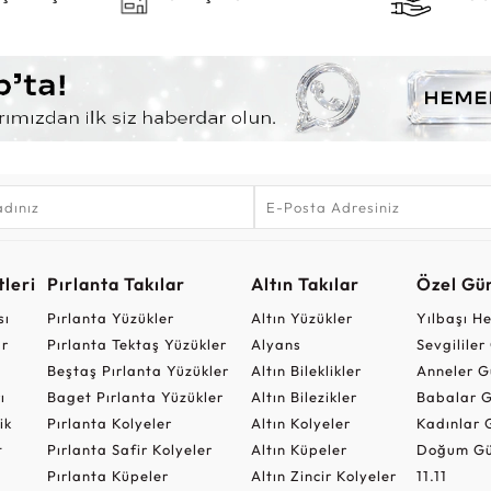
leri
Pırlanta Takılar
Altın Takılar
Özel Gü
sı
Pırlanta Yüzükler
Altın Yüzükler
Yılbaşı H
ar
Pırlanta Tektaş Yüzükler
Alyans
Sevgilile
Beştaş Pırlanta Yüzükler
Altın Bileklikler
Anneler G
ı
Baget Pırlanta Yüzükler
Altın Bilezikler
Babalar G
ik
Pırlanta Kolyeler
Altın Kolyeler
Kadınlar 
t
Pırlanta Safir Kolyeler
Altın Küpeler
Doğum Gü
Pırlanta Küpeler
Altın Zincir Kolyeler
11.11