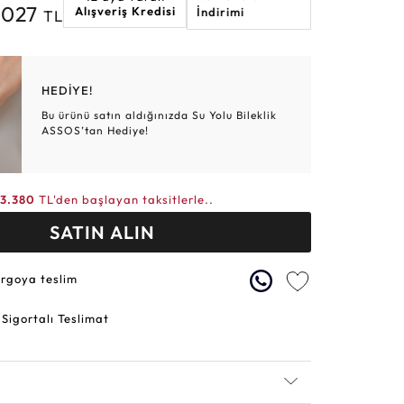
.027
Alışveriş Kredisi
İndirimi
TL
Altın Hasır Setler
Elmas Bilezikler
Altın Tesbihler
Violet
Burç
HEDİYE!
Bu ürünü satın aldığınızda Su Yolu Bileklik
ASSOS’tan Hediye!
3.380
TL'den başlayan taksitlerle..
SATIN ALIN
argoya teslim
 Sigortalı Teslimat