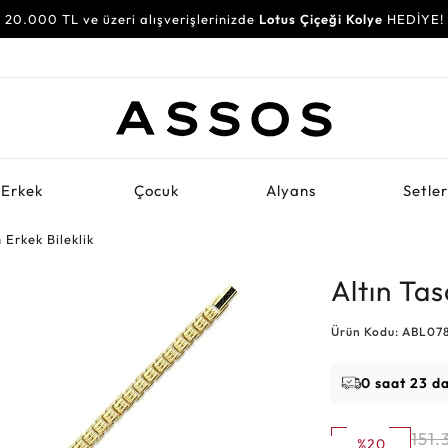
20.000 TL ve üzeri alışverişlerinizde
Lotus Çiçeği Kolye
HEDİYE!
Erkek
Çocuk
Alyans
Setle
 Erkek Bileklik
Altın Tas
Ürün Kodu: ABL07
0 saat 23 d
151.
%20