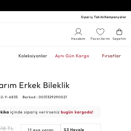
Sipariş Takibi
Kampanyalar
Hesabım
Favorilerim
Sepetim
r
Koleksiyonlar
Aynı Gün Kargo
Fırsatlar
arım Erkek Bileklik
82-Y-6835
Barkod : 0031329290021
akika
içinde sipariş verirseniz
bugün kargoda!
318
TL
%3 Havale
12 aya varan