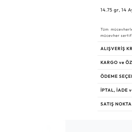
14.75
gr,
14
A
Tüm mücevherle
mücevher sertifi
ALIŞVERİŞ K
KARGO ve ÖZ
ÖDEME SEÇE
İPTAL, İADE 
SATIŞ NOKTA