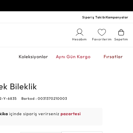
Sipariş Takibi
Kampanyalar
Hesabım
Favorilerim
Sepetim
r
Koleksiyonlar
Aynı Gün Kargo
Fırsatlar
ek Bileklik
72-Y-6835
Barkod : 0031370210003
kika
içinde sipariş verirseniz
pazartesi