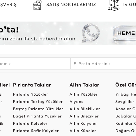
IŞVERİŞ
SATIŞ NOKTALARIMIZ
14 G
leri
Pırlanta Takılar
Altın Takılar
Özel Gü
sı
Pırlanta Yüzükler
Altın Yüzükler
Yılbaşı H
ar
Pırlanta Tektaş Yüzükler
Alyans
Sevgilile
Beştaş Pırlanta Yüzükler
Altın Bileklikler
Anneler G
ı
Baget Pırlanta Yüzükler
Altın Bilezikler
Babalar G
ik
Pırlanta Kolyeler
Altın Kolyeler
Kadınlar 
t
Pırlanta Safir Kolyeler
Altın Küpeler
Doğum Gü