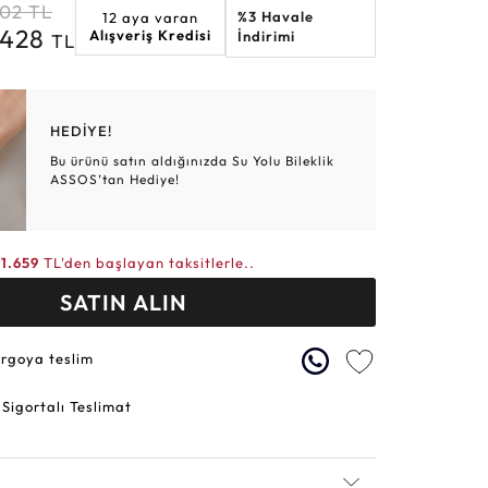
502
TL
%3 Havale
12 aya varan
Altın Hasır Setler
Elmas Bilezikler
Altın Tesbihler
Violet
Burç
.428
Alışveriş Kredisi
İndirimi
TL
HEDİYE!
Bu ürünü satın aldığınızda Su Yolu Bileklik
ASSOS’tan Hediye!
21.659
TL'den başlayan taksitlerle..
SATIN ALIN
argoya teslim
 Sigortalı Teslimat