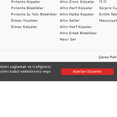
Pırlanta Küpeler
Altın Zincir Kolyeler
11.11
Pırlanta Bileklikler
Altın Harf Kolyeler
Sürpriz 
Pırlanta Su Yolu Bileklikler
Altın Halka Küpeler
Evlilik Tek
Elmas Yüzükler
Altın Setler
Mezuniyet
Elmas Kolyeler
Altın Harf Küpeler
Altın Erkek Bileklikler
Hasır Set
Çerez Poli
likleri sağlamak ve trafiğimizi
ezleri kabul edebilirsiniz veya
Ayarları Düzenle
Copyright © 2026 Assos Pırlanta - Bu sitenin tüm hakları saklıdır.