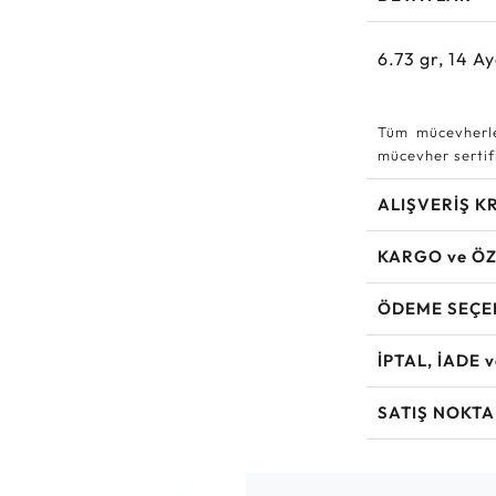
6.73
gr,
14
Ay
Tüm mücevherle
mücevher sertifi
ALIŞVERİŞ K
KARGO ve ÖZ
ÖDEME SEÇE
İPTAL, İADE 
SATIŞ NOKTA