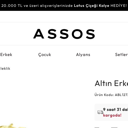
20.000 TL ve üzeri alışverişlerinizde
Lotus Çiçeği Kolye
HEDİYE!
Erkek
Çocuk
Alyans
Setle
leklik
Altın Erk
Ürün Kodu: ABL12
9 saat 31 da
kargoda!