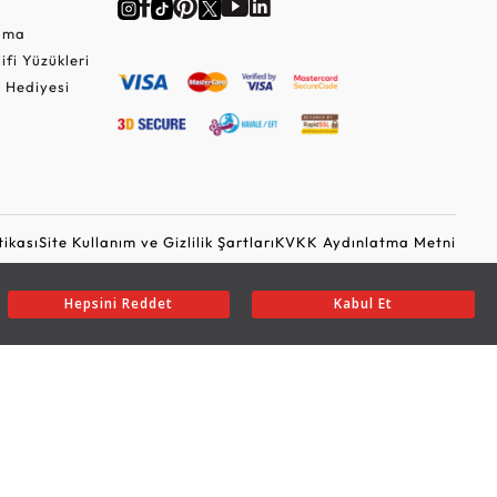
Cuma
lifi Yüzükleri
 Hediyesi
tikası
Site Kullanım ve Gizlilik Şartları
KVKK Aydınlatma Metni
Ticari Elektronik İleti Onayı
Güvenli Alışveriş
Hepsini Reddet
Kabul Et