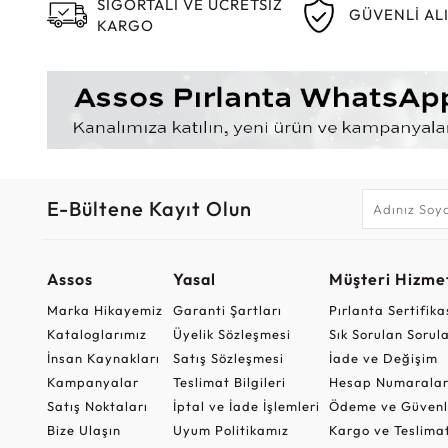
SİGORTALI VE ÜCRETSİZ
GÜVENLİ AL
KARGO
E-Bültene Kayıt Olun
Assos
Yasal
Müşteri Hizmet
Marka Hikayemiz
Garanti Şartları
Pırlanta Sertifika
Kataloglarımız
Üyelik Sözleşmesi
Sık Sorulan Sorul
İnsan Kaynakları
Satış Sözleşmesi
İade ve Değişim
Kampanyalar
Teslimat Bilgileri
Hesap Numaralar
Satış Noktaları
İptal ve İade İşlemleri
Ödeme ve Güvenl
Bize Ulaşın
Uyum Politikamız
Kargo ve Teslima