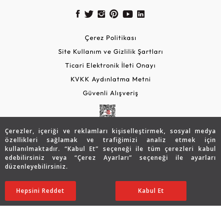
Çerez Politikası
Site Kullanım ve Gizlilik Şartları
Ticari Elektronik İleti Onayı
KVKK Aydınlatma Metni
Güvenli Alışveriş
Çerezler, içeriği ve reklamları kişiselleştirmek, sosyal medya
özellikleri sağlamak ve trafiğimizi analiz etmek için
kullanılmaktadır. “Kabul Et” seçeneği ile tüm çerezleri kabul
edebilirsiniz veya “Çerez Ayarları” seçeneği ile ayarları
düzenleyebilirsiniz.
© 2026 Assos Diamond
63.260
TL
SATIN ALIN
Hepsini Reddet
Ayarları Düzenle
Kabul Et
50.621
TL
Copyright © 2026 Assos Pırlanta - Bu sitenin tüm hakları
saklıdır.