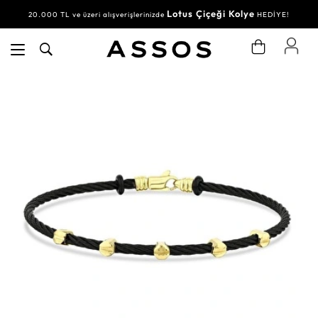
Lotus Çiçeği Kolye
20.000 TL ve üzeri alışverişlerinizde
HEDİYE!