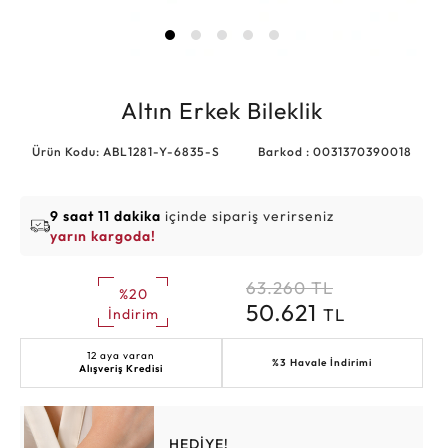
Altın Erkek Bileklik
Ürün Kodu: ABL1281-Y-6835-S
Barkod : 0031370390018
9 saat 11 dakika
içinde sipariş verirseniz
yarın kargoda!
63.260
TL
%20
50.621
TL
İndirim
12 aya varan
%3 Havale İndirimi
Alışveriş Kredisi
HEDİYE!