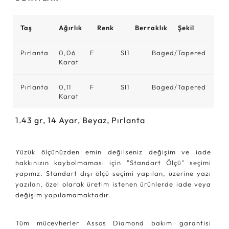
Taş
Ağırlık
Renk
Berraklık
Şekil
Pırlanta
0,06
F
SI1
Baged/Tapered
Karat
Pırlanta
0,11
F
SI1
Baged/Tapered
Karat
1.43
gr,
14
Ayar, Beyaz, Pırlanta
Yüzük ölçünüzden emin değilseniz değişim ve iade
hakkınızın kaybolmaması için "Standart Ölçü" seçimi
yapınız. Standart dışı ölçü seçimi yapılan, üzerine yazı
yazılan, özel olarak üretim istenen ürünlerde iade veya
değişim yapılamamaktadır.
Tüm mücevherler Assos Diamond bakım garantisi