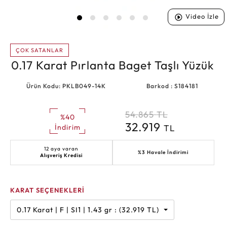
Video İzle
ÇOK SATANLAR
0.17 Karat Pırlanta Baget Taşlı Yüzük
Ürün Kodu: PKLB049-14K
Barkod : S184181
54.865
TL
%40
32.919
TL
İndirim
12 aya varan
%3 Havale İndirimi
Alışveriş Kredisi
KARAT SEÇENEKLERİ
0.17 Karat | F | SI1 | 1.43 gr : (32.919 TL)