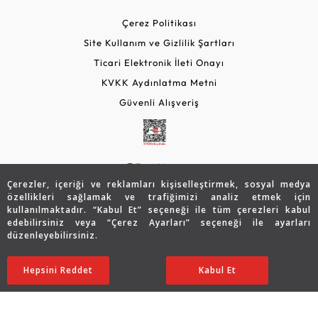
Çerez Politikası
Site Kullanım ve Gizlilik Şartları
Ticari Elektronik İleti Onayı
KVKK Aydınlatma Metni
Güvenli Alışveriş
Çerezler, içeriği ve reklamları kişiselleştirmek, sosyal medya
özellikleri sağlamak ve trafiğimizi analiz etmek için
kullanılmaktadır. “Kabul Et” seçeneği ile tüm çerezleri kabul
edebilirsiniz veya “Çerez Ayarları” seçeneği ile ayarları
© 2026 Assos Diamond
düzenleyebilirsiniz.
54.865
TL
SATIN ALIN
Copyright © 2026 Assos Pırlanta - Bu sitenin tüm hakları
Hepsini Reddet
Ayarları Düzenle
Kabul Et
32.919
TL
saklıdır.