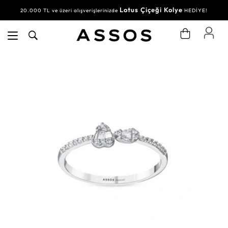
Lotus Çiçeği Kolye
20.000 TL ve üzeri alışverişlerinizde
HEDİYE!