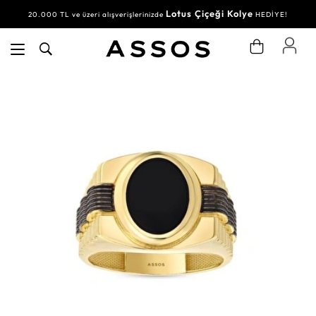
Lotus Çiçeği Kolye
20.000 TL ve üzeri alışverişlerinizde
HEDİYE!