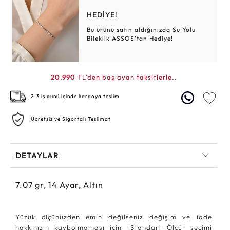
HEDİYE!
Bu ürünü satın aldığınızda Su Yolu
Bileklik ASSOS’tan Hediye!
20.990
TL'den başlayan taksitlerle..
2-3 iş günü içinde kargoya teslim
Ücretsiz ve Sigortalı Teslimat
DETAYLAR
7.07
gr,
14
Ayar, Altın
Yüzük ölçünüzden emin değilseniz değişim ve iade
hakkınızın kaybolmaması için "Standart Ölçü" seçimi