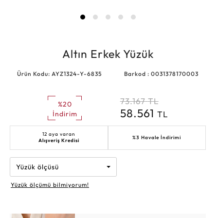
Altın Erkek Yüzük
Ürün Kodu: AYZ1324-Y-6835
Barkod : 0031378170003
73.167
TL
%20
58.561
TL
İndirim
12 aya varan
%3 Havale İndirimi
Alışveriş Kredisi
Yüzük ölçüsü
Yüzük ölçümü bilmiyorum!