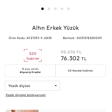
Altın Erkek Yüzük
Ürün Kodu: AYZ1337-Y-6835
Barkod : 0031378320009
95.378
TL
%20
76.302
TL
İndirim
12 aya varan
%3 Havale İndirimi
Alışveriş Kredisi
Yüzük ölçüsü
Yüzük ölçümü bilmiyorum!