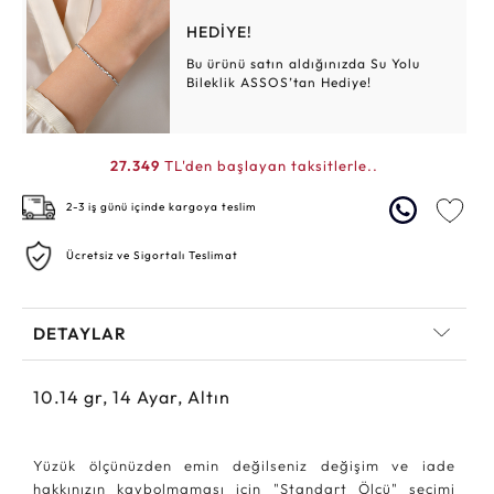
HEDİYE!
Bu ürünü satın aldığınızda Su Yolu
Bileklik ASSOS’tan Hediye!
27.349
TL'den başlayan taksitlerle..
2-3 iş günü içinde kargoya teslim
Ücretsiz ve Sigortalı Teslimat
DETAYLAR
10.14
gr,
14
Ayar, Altın
Yüzük ölçünüzden emin değilseniz değişim ve iade
hakkınızın kaybolmaması için "Standart Ölçü" seçimi