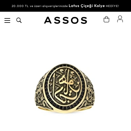
Lotus Çiçeği Kolye
20.000 TL ve üzeri alışverişlerinizde
HEDİYE!