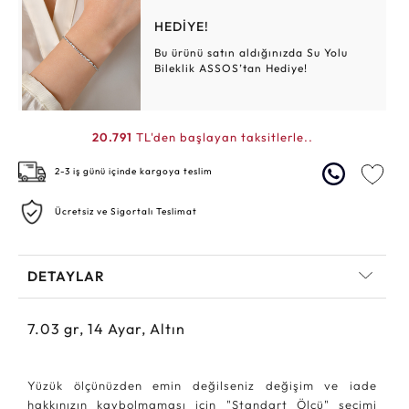
HEDİYE!
Bu ürünü satın aldığınızda Su Yolu
Bileklik ASSOS’tan Hediye!
20.791
TL'den başlayan taksitlerle..
2-3 iş günü içinde kargoya teslim
Ücretsiz ve Sigortalı Teslimat
DETAYLAR
7.03
gr,
14
Ayar, Altın
Yüzük ölçünüzden emin değilseniz değişim ve iade
hakkınızın kaybolmaması için "Standart Ölçü" seçimi