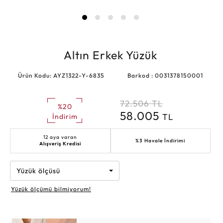
Altın Erkek Yüzük
Ürün Kodu: AYZ1322-Y-6835
Barkod : 0031378150001
72.506
TL
%20
58.005
TL
İndirim
12 aya varan
%3 Havale İndirimi
Alışveriş Kredisi
Yüzük ölçüsü
Yüzük ölçümü bilmiyorum!