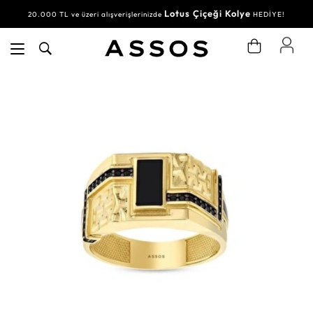
Lotus Çiçeği Kolye
20.000 TL ve üzeri alışverişlerinizde
HEDİYE!