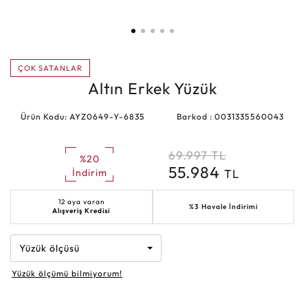
ÇOK SATANLAR
Altın Erkek Yüzük
Ürün Kodu: AYZ0649-Y-6835
Barkod : 0031335560043
69.997
TL
%20
55.984
TL
İndirim
12 aya varan
%3 Havale İndirimi
Alışveriş Kredisi
Yüzük ölçüsü
Yüzük ölçümü bilmiyorum!