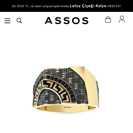
Lotus Çiçeği Kolye
20.000 TL ve üzeri alışverişlerinizde
HEDİYE!