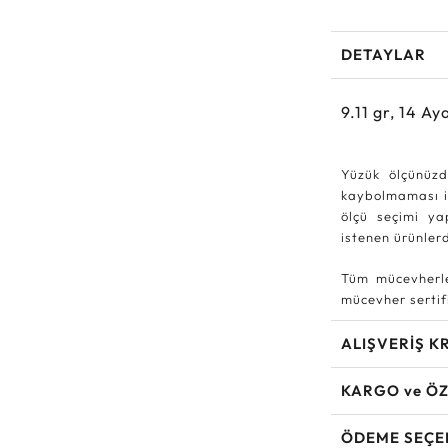
DETAYLAR
9.11
gr,
14
Aya
Yüzük ölçünüzd
kaybolmaması iç
ölçü seçimi ya
istenen ürünle
Tüm mücevherle
mücevher sertifi
ALIŞVERİŞ K
KARGO ve ÖZ
ÖDEME SEÇE