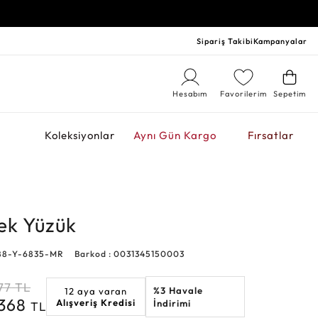
Sipariş Takibi
Kampanyalar
Hesabım
Favorilerim
Sepetim
r
Koleksiyonlar
Aynı Gün Kargo
Fırsatlar
kek Yüzük
788-Y-6835-MR
Barkod : 0031345150003
77
TL
%3 Havale
12 aya varan
.368
Alışveriş Kredisi
İndirimi
TL