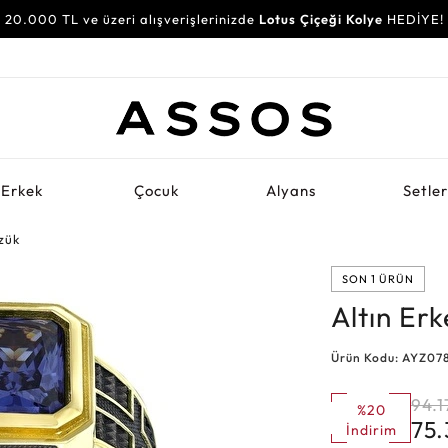
20.000 TL ve üzeri alışverişlerinizde
Lotus Çiçeği Kolye
HEDİYE!
Erkek
Çocuk
Alyans
Setle
zük
SON 1 ÜRÜN
Altın Er
Ürün Kodu: AYZ0
94.1
%20
75
İndirim