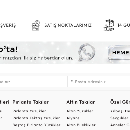
IŞVERİŞ
SATIŞ NOKTALARIMIZ
14 G
leri
Pırlanta Takılar
Altın Takılar
Özel Gü
sı
Pırlanta Yüzükler
Altın Yüzükler
Yılbaşı H
ar
Pırlanta Tektaş Yüzükler
Alyans
Sevgilile
Beştaş Pırlanta Yüzükler
Altın Bileklikler
Anneler G