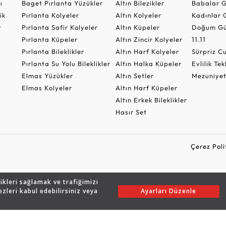
ı
Baget Pırlanta Yüzükler
Altın Bilezikler
Babalar G
ik
Pırlanta Kolyeler
Altın Kolyeler
Kadınlar 
t
Pırlanta Safir Kolyeler
Altın Küpeler
Doğum Gü
Pırlanta Küpeler
Altın Zincir Kolyeler
11.11
Pırlanta Bileklikler
Altın Harf Kolyeler
Sürpriz 
Pırlanta Su Yolu Bileklikler
Altın Halka Küpeler
Evlilik Tek
Elmas Yüzükler
Altın Setler
Mezuniyet
Elmas Kolyeler
Altın Harf Küpeler
Altın Erkek Bileklikler
Hasır Set
Çerez Poli
likleri sağlamak ve trafiğimizi
Copyright © 2026 Assos Pırlanta - Bu sitenin tüm hakları saklıdır.
ezleri kabul edebilirsiniz veya
Ayarları Düzenle