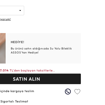
Altın Hasır Setler
Elmas Bilezikler
Altın Tesbihler
Violet
Burç
iyorum!
HEDİYE!
Bu ürünü satın aldığınızda Su Yolu Bileklik
ASSOS’tan Hediye!
7.014
TL'den başlayan taksitlerle..
SATIN ALIN
 içinde kargoya teslim
 Sigortalı Teslimat