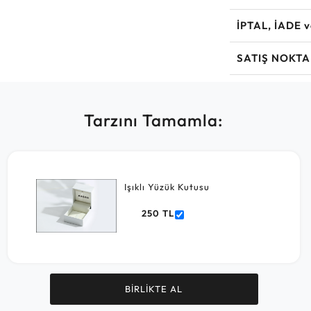
İPTAL, İADE 
SATIŞ NOKTA
Tarzını Tamamla:
Işıklı Yüzük Kutusu
250 TL
BİRLİKTE AL