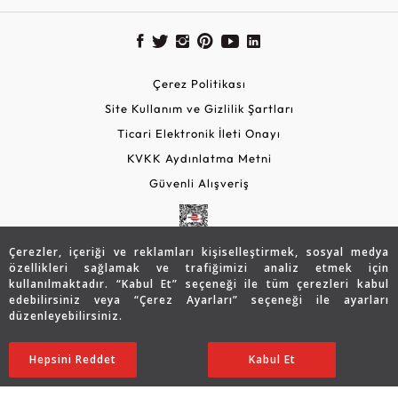
Çerez Politikası
Site Kullanım ve Gizlilik Şartları
Ticari Elektronik İleti Onayı
KVKK Aydınlatma Metni
Güvenli Alışveriş
Çerezler, içeriği ve reklamları kişiselleştirmek, sosyal medya
özellikleri sağlamak ve trafiğimizi analiz etmek için
kullanılmaktadır. “Kabul Et” seçeneği ile tüm çerezleri kabul
edebilirsiniz veya “Çerez Ayarları” seçeneği ile ayarları
düzenleyebilirsiniz.
© 2026 Assos Diamond
25.945
TL
SATIN ALIN
Hepsini Reddet
Ayarları Düzenle
Kabul Et
18.142
TL
Copyright © 2026 Assos Pırlanta - Bu sitenin tüm hakları