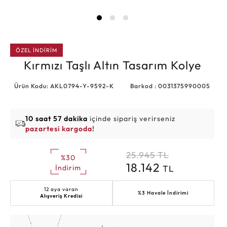
ÖZEL İNDİRİM
Kırmızı Taşlı Altın Tasarım Kolye
Ürün Kodu: AKL0794-Y-9592-K
Barkod : 0031375990005
10 saat 57 dakika
içinde sipariş verirseniz
pazartesi kargoda!
25.945
TL
%30
18.142
TL
İndirim
12 aya varan
%3 Havale İndirimi
Alışveriş Kredisi