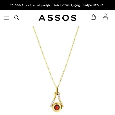
Lotus Çiçeği Kolye
20.000 TL ve üzeri alışverişlerinizde
HEDİYE!