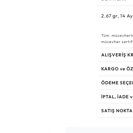
2.67
gr,
14
Ay
Tüm mücevherle
mücevher sertifi
ALIŞVERİŞ K
KARGO ve ÖZ
ÖDEME SEÇE
İPTAL, İADE 
SATIŞ NOKTA