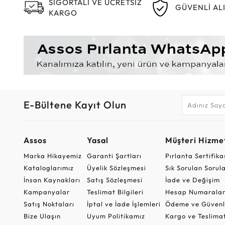
SİGORTALI VE ÜCRETSİZ
GÜVENLİ AL
KARGO
E-Bültene Kayıt Olun
Assos
Yasal
Müşteri Hizmet
Marka Hikayemiz
Garanti Şartları
Pırlanta Sertifika
Kataloglarımız
Üyelik Sözleşmesi
Sık Sorulan Sorul
İnsan Kaynakları
Satış Sözleşmesi
İade ve Değişim
Kampanyalar
Teslimat Bilgileri
Hesap Numaralar
Satış Noktaları
İptal ve İade İşlemleri
Ödeme ve Güvenl
Bize Ulaşın
Uyum Politikamız
Kargo ve Teslima