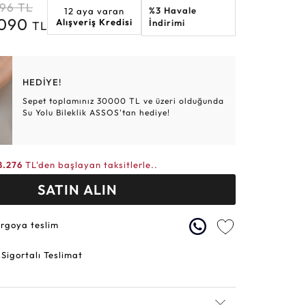
896
TL
%3 Havale
12 aya varan
Altın Hasır Setler
Elmas Bilezikler
Altın Tesbihler
Violet
Burç
.090
Alışveriş Kredisi
İndirimi
TL
HEDİYE!
Sepet toplamınız 30000 TL ve üzeri olduğunda
Su Yolu Bileklik ASSOS'tan hediye!
8.276
TL'den başlayan taksitlerle..
SATIN ALIN
argoya teslim
 Sigortalı Teslimat