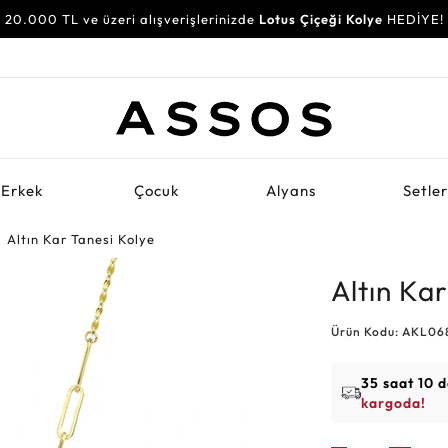
20.000 TL ve üzeri alışverişlerinizde
Lotus Çiçeği Kolye
HEDİYE!
Erkek
Çocuk
Alyans
Setle
Altın Kar Tanesi Kolye
Altın Ka
Ürün Kodu: AKL06
35 saat 10 
kargoda!