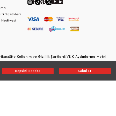
Cuma
lifi Yüzükleri
 Hediyesi
tikası
Site Kullanım ve Gizlilik Şartları
KVKK Aydınlatma Metni
Ticari Elektronik İleti Onayı
Güvenli Alışveriş
Hepsini Reddet
Kabul Et