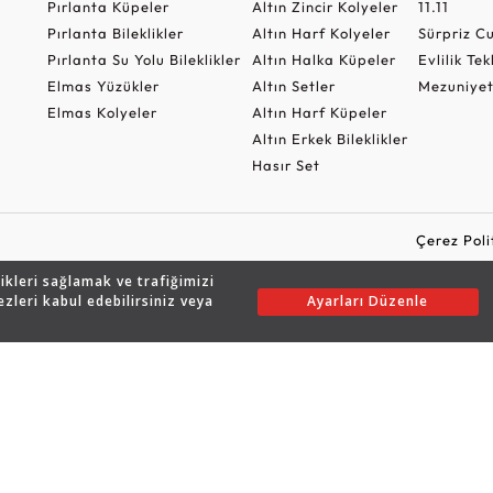
Pırlanta Küpeler
Altın Zincir Kolyeler
11.11
Pırlanta Bileklikler
Altın Harf Kolyeler
Sürpriz 
Pırlanta Su Yolu Bileklikler
Altın Halka Küpeler
Evlilik Tek
Elmas Yüzükler
Altın Setler
Mezuniyet
Elmas Kolyeler
Altın Harf Küpeler
Altın Erkek Bileklikler
Hasır Set
Çerez Poli
likleri sağlamak ve trafiğimizi
ezleri kabul edebilirsiniz veya
Ayarları Düzenle
Copyright © 2026 Assos Pırlanta - Bu sitenin tüm hakları saklıdır.