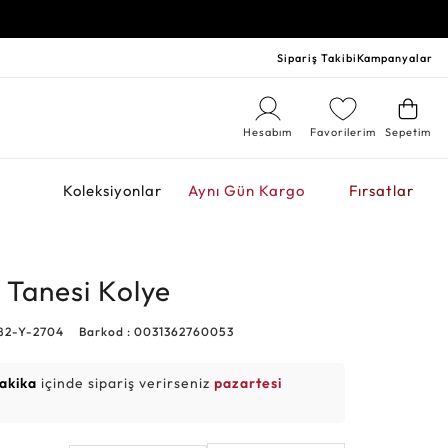
Sipariş Takibi
Kampanyalar
Hesabım
Favorilerim
Sepetim
r
Koleksiyonlar
Aynı Gün Kargo
Fırsatlar
r Tanesi Kolye
82-Y-2704
Barkod : 0031362760053
dakika
içinde sipariş verirseniz
pazartesi