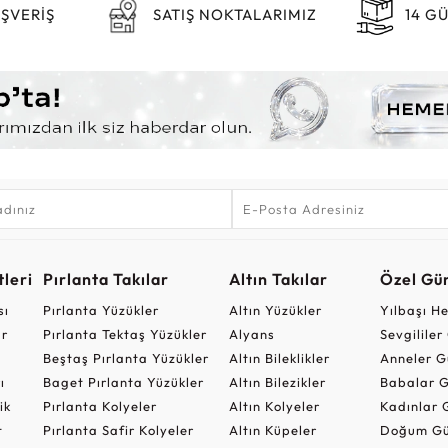
IŞVERİŞ
SATIŞ NOKTALARIMIZ
14 G
leri
Pırlanta Takılar
Altın Takılar
Özel Gü
sı
Pırlanta Yüzükler
Altın Yüzükler
Yılbaşı H
ar
Pırlanta Tektaş Yüzükler
Alyans
Sevgilile
Beştaş Pırlanta Yüzükler
Altın Bileklikler
Anneler G
ı
Baget Pırlanta Yüzükler
Altın Bilezikler
Babalar G
ik
Pırlanta Kolyeler
Altın Kolyeler
Kadınlar 
t
Pırlanta Safir Kolyeler
Altın Küpeler
Doğum Gü