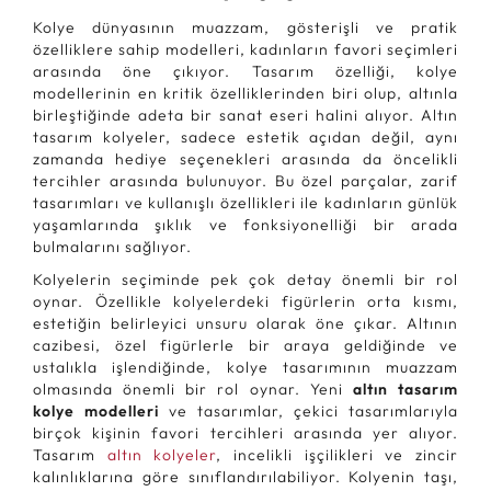
Kolye dünyasının muazzam, gösterişli ve pratik
özelliklere sahip modelleri, kadınların favori seçimleri
arasında öne çıkıyor. Tasarım özelliği, kolye
modellerinin en kritik özelliklerinden biri olup, altınla
birleştiğinde adeta bir sanat eseri halini alıyor. Altın
tasarım kolyeler, sadece estetik açıdan değil, aynı
zamanda hediye seçenekleri arasında da öncelikli
tercihler arasında bulunuyor. Bu özel parçalar, zarif
tasarımları ve kullanışlı özellikleri ile kadınların günlük
yaşamlarında şıklık ve fonksiyonelliği bir arada
bulmalarını sağlıyor.
Kolyelerin seçiminde pek çok detay önemli bir rol
oynar. Özellikle kolyelerdeki figürlerin orta kısmı,
estetiğin belirleyici unsuru olarak öne çıkar. Altının
cazibesi, özel figürlerle bir araya geldiğinde ve
ustalıkla işlendiğinde, kolye tasarımının muazzam
olmasında önemli bir rol oynar. Yeni
altın tasarım
kolye modelleri
ve tasarımlar, çekici tasarımlarıyla
birçok kişinin favori tercihleri arasında yer alıyor.
Tasarım
altın kolyeler
, incelikli işçilikleri ve zincir
kalınlıklarına göre sınıflandırılabiliyor. Kolyenin taşı,