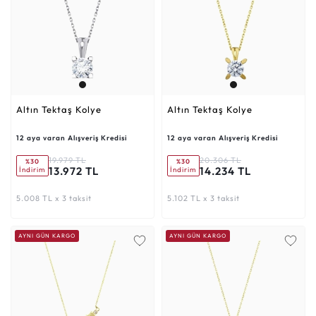
Altın Tektaş Kolye
Altın Tektaş Kolye
12 aya varan Alışveriş Kredisi
12 aya varan Alışveriş Kredisi
19.979 TL
20.306 TL
%30
%30
13.972 TL
14.234 TL
İndirim
İndirim
5.008 TL x 3 taksit
5.102 TL x 3 taksit
AYNI GÜN KARGO
AYNI GÜN KARGO