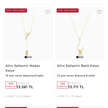
AYNI GÜN KARGO
AYNI GÜN KARGO
Altın Sallantılı Makas
Altın Sallantılı Balık Kolye
Kolye
12 aya varan Alışveriş Kredisi
12 aya varan Alışveriş Kredisi
19.392 TL
19.587 TL
%30
%30
13.581 TL
13.711 TL
İndirim
İndirim
4.868 TL x 3 taksit
4.914 TL x 3 taksit