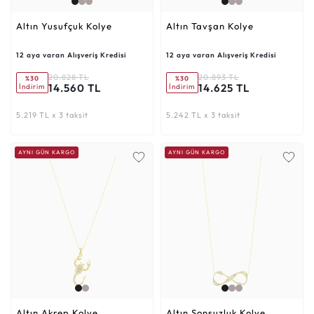
Altın Yusufçuk Kolye
Altın Tavşan Kolye
12 aya varan Alışveriş Kredisi
12 aya varan Alışveriş Kredisi
20.828 TL
20.893 TL
%30
%30
14.560 TL
14.625 TL
İndirim
İndirim
5.219 TL x 3 taksit
5.242 TL x 3 taksit
AYNI GÜN KARGO
AYNI GÜN KARGO
Altın Akrep Kolye
Altın Sonsuzluk Kolye