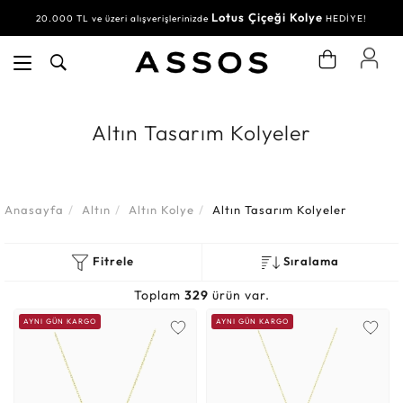
Lotus Çiçeği Kolye
Su Yolu Bileklik
20.000 TL ve üzeri alışverişlerinizde
30.000 TL ve üzeri alışverişlerinizde
HEDİYE!
HEDİYE!
Altın Tasarım Kolyeler
Anasayfa
Altın
Altın Kolye
Altın Tasarım Kolyeler
Fitrele
Sıralama
Toplam
329
ürün var.
AYNI GÜN KARGO
AYNI GÜN KARGO