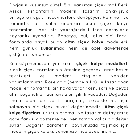
Doğanın kusursuz güzelliğini yansıtan çiçek motifleri,
Assos Pırlanta’nın modern tasarım anlayışıyla
birleşerek eşsiz mücevherlere dönüşüyor. Feminen ve
romantik bir stilin anahtarı olan çiçek kolye
tasarımları, her bir yaprağındaki ince detaylarla
hayranlık uyandırır. Papatya, gül, lotus gibi farklı
formlarda hayat bulan
altın çiçek kolye
modelleri,
hem günlük kullanımda hem de özel davetlerde
şıklığınızı tamamlar.
Koleksiyonumuzda yer alan
çiçek kolye modelleri
,
klasik çiçek formlarının ötesine geçerek lazer kesim
teknikleri ve modern çizgilerle yeniden
yorumlanmıştır. Rose gold (pembe altın) ile tasarlanan
modeller romantik bir hava yaratırken, sarı ve beyaz
altın seçenekleri zamansız bir şıklık vadeder. Doğadan
ilham alan bu zarif parçalar, sevdikleriniz için
solmayan bir çiçek buketi değerindedir.
Altın çiçek
kolye fiyatları
, ürünün gramajı ve tasarım detaylarına
göre farklılık gösterse de, her zaman kalıcı bir değer
sunar. Doğanın zarafetini boynunuzda taşımak için
modern çiçek koleksiyonumuzu inceleyebilirsiniz.