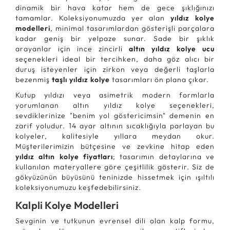
dinamik bir hava katar hem de gece şıklığınızı
tamamlar. Koleksiyonumuzda yer alan
yıldız kolye
modelleri
, minimal tasarımlardan gösterişli parçalara
kadar geniş bir yelpaze sunar. Sade bir şıklık
arayanlar için ince zincirli
altın yıldız kolye ucu
seçenekleri ideal bir tercihken, daha göz alıcı bir
duruş isteyenler için zirkon veya değerli taşlarla
bezenmiş
taşlı yıldız kolye
tasarımları ön plana çıkar.
Kutup yıldızı veya asimetrik modern formlarla
yorumlanan altın yıldız kolye seçenekleri,
sevdiklerinize "benim yol göstericimsin" demenin en
zarif yoludur. 14 ayar altının sıcaklığıyla parlayan bu
kolyeler, kalitesiyle yıllara meydan okur.
Müşterilerimizin bütçesine ve zevkine hitap eden
yıldız altın kolye fiyatları
; tasarımın detaylarına ve
kullanılan materyallere göre çeşitlilik gösterir. Siz de
gökyüzünün büyüsünü teninizde hissetmek için ışıltılı
koleksiyonumuzu keşfedebilirsiniz.
Kalpli Kolye Modelleri
Sevginin ve tutkunun evrensel dili olan kalp formu,