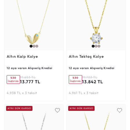
Altın Kalp Kolye
Altın Tektaş Kolye
12 aya varan Alışveriş Kredisi
12 aya varan Alışveriş Kredisi
19.653 TL
19.783 TL
%30
%30
13.777 TL
13.842 TL
İndirim
İndirim
4.938 TL x 3 taksit
4.961 TL x 3 taksit
AYNI GÜN KARGO
AYNI GÜN KARGO