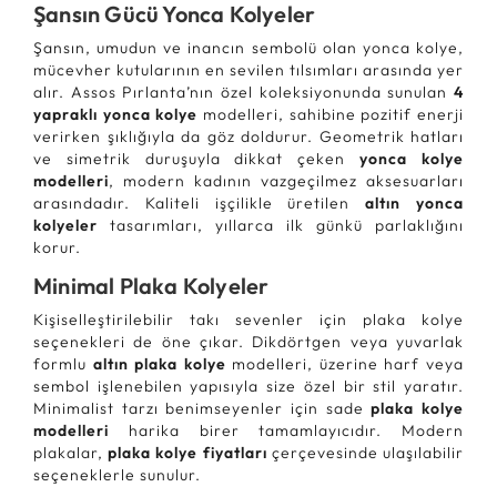
Şansın Gücü Yonca Kolyeler
Şansın, umudun ve inancın sembolü olan yonca kolye,
mücevher kutularının en sevilen tılsımları arasında yer
alır. Assos Pırlanta’nın özel koleksiyonunda sunulan
4
yapraklı yonca kolye
modelleri, sahibine pozitif enerji
verirken şıklığıyla da göz doldurur. Geometrik hatları
ve simetrik duruşuyla dikkat çeken
yonca kolye
modelleri
, modern kadının vazgeçilmez aksesuarları
arasındadır. Kaliteli işçilikle üretilen
altın yonca
kolyeler
tasarımları, yıllarca ilk günkü parlaklığını
korur.
Minimal Plaka Kolyeler
Kişiselleştirilebilir takı sevenler için plaka kolye
seçenekleri de öne çıkar. Dikdörtgen veya yuvarlak
formlu
altın plaka kolye
modelleri, üzerine harf veya
sembol işlenebilen yapısıyla size özel bir stil yaratır.
Minimalist tarzı benimseyenler için sade
plaka kolye
modelleri
harika birer tamamlayıcıdır. Modern
plakalar,
plaka kolye fiyatları
çerçevesinde ulaşılabilir
seçeneklerle sunulur.