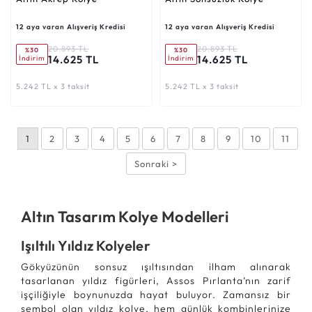
12 aya varan Alışveriş Kredisi
12 aya varan Alışveriş Kredisi
20.893 TL
20.893 TL
%30
%30
14.625 TL
14.625 TL
İndirim
İndirim
5.242 TL x 3 taksit
5.242 TL x 3 taksit
1
2
3
4
5
6
7
8
9
10
11
Sonraki >
Altın Tasarım Kolye Modelleri
Işıltılı Yıldız Kolyeler
Gökyüzünün sonsuz ışıltısından ilham alınarak
tasarlanan yıldız figürleri, Assos Pırlanta’nın zarif
işçiliğiyle boynunuzda hayat buluyor. Zamansız bir
sembol olan yıldız kolye, hem günlük kombinlerinize