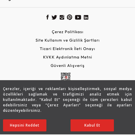
Çerez Politikası
Site Kullanım ve Gizlilik Şartları
Ticari Elektronik İleti Onayı
KVKK Aydınlatma Metni
Güvenli Alışveriş
Çerezler, içeriği ve reklamları kişiselleştirmek, sosyal medya
özellikleri sağlamak ve trafiğimizi analiz etmek için
kullanılmaktadır. “Kabul Et” seçeneği ile tüm çerezleri kabul
edebilirsiniz veya “Çerez Ayarları” seçeneği ile ayarları
düzenleyebilirsiniz.
© 2026 Assos Diamond
Hepsini Reddet
Ayarları Düzenle
Kabul Et
Copyright © 2026 Assos Pırlanta - Bu sitenin tüm hakları