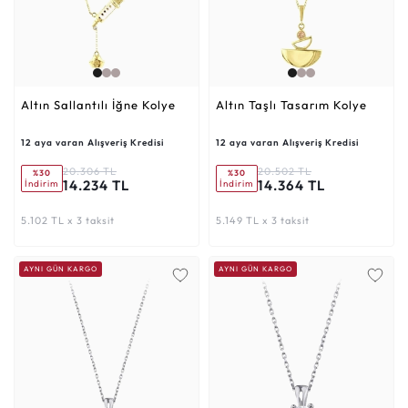
Altın Sallantılı İğne Kolye
Altın Taşlı Tasarım Kolye
12 aya varan Alışveriş Kredisi
12 aya varan Alışveriş Kredisi
20.306 TL
20.502 TL
%30
%30
14.234 TL
14.364 TL
İndirim
İndirim
5.102 TL x 3 taksit
5.149 TL x 3 taksit
AYNI GÜN KARGO
AYNI GÜN KARGO