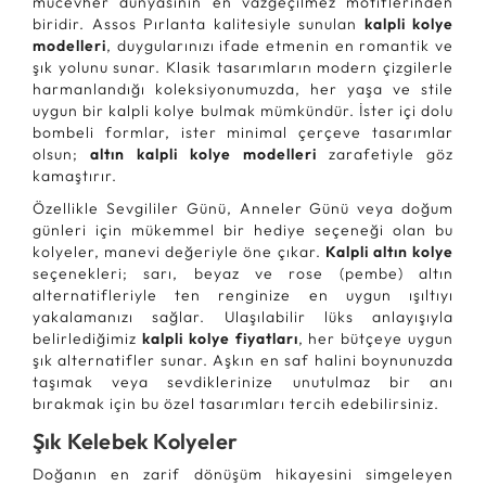
mücevher dünyasının en vazgeçilmez motiflerinden
biridir. Assos Pırlanta kalitesiyle sunulan
kalpli kolye
modelleri
, duygularınızı ifade etmenin en romantik ve
şık yolunu sunar. Klasik tasarımların modern çizgilerle
harmanlandığı koleksiyonumuzda, her yaşa ve stile
uygun bir kalpli kolye bulmak mümkündür. İster içi dolu
bombeli formlar, ister minimal çerçeve tasarımlar
olsun;
altın kalpli kolye modelleri
zarafetiyle göz
kamaştırır.
Özellikle Sevgililer Günü, Anneler Günü veya doğum
günleri için mükemmel bir hediye seçeneği olan bu
kolyeler, manevi değeriyle öne çıkar.
Kalpli altın kolye
seçenekleri; sarı, beyaz ve rose (pembe) altın
alternatifleriyle ten renginize en uygun ışıltıyı
yakalamanızı sağlar. Ulaşılabilir lüks anlayışıyla
belirlediğimiz
kalpli kolye fiyatları
, her bütçeye uygun
şık alternatifler sunar. Aşkın en saf halini boynunuzda
taşımak veya sevdiklerinize unutulmaz bir anı
bırakmak için bu özel tasarımları tercih edebilirsiniz.
Şık Kelebek Kolyeler
Doğanın en zarif dönüşüm hikayesini simgeleyen