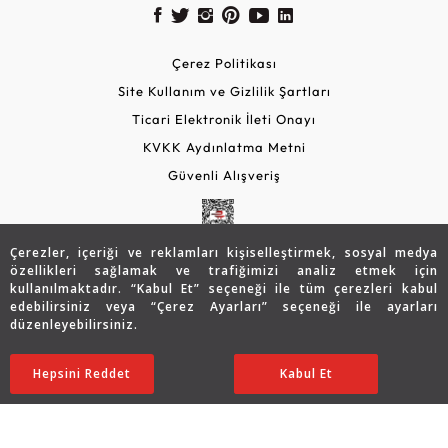
Çerez Politikası
Site Kullanım ve Gizlilik Şartları
Ticari Elektronik İleti Onayı
KVKK Aydınlatma Metni
Güvenli Alışveriş
Çerezler, içeriği ve reklamları kişiselleştirmek, sosyal medya
özellikleri sağlamak ve trafiğimizi analiz etmek için
kullanılmaktadır. “Kabul Et” seçeneği ile tüm çerezleri kabul
edebilirsiniz veya “Çerez Ayarları” seçeneği ile ayarları
düzenleyebilirsiniz.
© 2026 Assos Diamond
Sepette %15 İndirim
16.016
TL
SATIN ALIN
Hepsini Reddet
Ayarları Düzenle
Kabul Et
13.614 TL
Copyright © 2026 Assos Pırlanta - Bu sitenin tüm hakları
saklıdır.