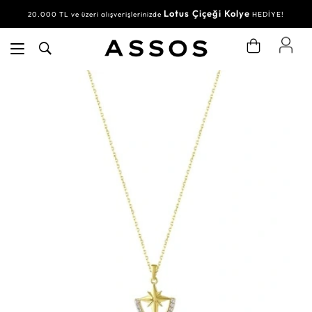
Lotus Çiçeği Kolye
20.000 TL ve üzeri alışverişlerinizde
HEDİYE!