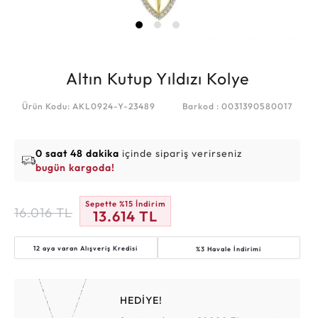
Altın Kutup Yıldızı Kolye
Ürün Kodu: AKL0924-Y-23489
Barkod : 0031390580017
0 saat 48 dakika
içinde sipariş verirseniz
bugün kargoda!
Sepette %15 İndirim
16.016
TL
13.614
TL
12 aya varan
Alışveriş Kredisi
%3 Havale İndirimi
HEDİYE!