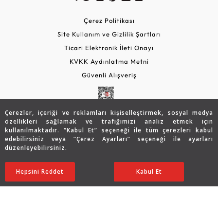
Çerez Politikası
Site Kullanım ve Gizlilik Şartları
Ticari Elektronik İleti Onayı
KVKK Aydınlatma Metni
Güvenli Alışveriş
Çerezler, içeriği ve reklamları kişiselleştirmek, sosyal medya
özellikleri sağlamak ve trafiğimizi analiz etmek için
kullanılmaktadır. “Kabul Et” seçeneği ile tüm çerezleri kabul
edebilirsiniz veya “Çerez Ayarları” seçeneği ile ayarları
düzenleyebilirsiniz.
© 2026 Assos Diamond
Sepette %15 İndirim
18.673
TL
SATIN ALIN
Hepsini Reddet
Ayarları Düzenle
Kabul Et
15.872 TL
Copyright © 2026 Assos Pırlanta - Bu sitenin tüm hakları
saklıdır.