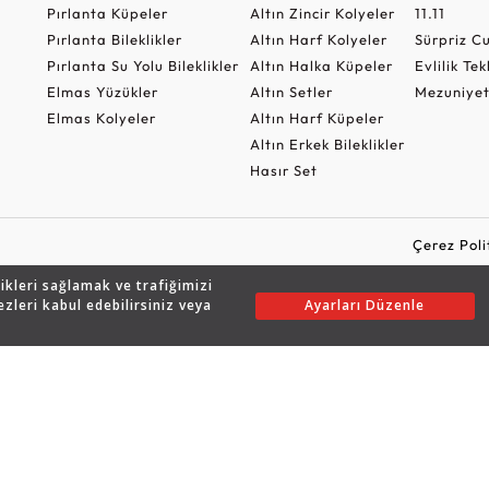
Pırlanta Küpeler
Altın Zincir Kolyeler
11.11
Pırlanta Bileklikler
Altın Harf Kolyeler
Sürpriz 
Pırlanta Su Yolu Bileklikler
Altın Halka Küpeler
Evlilik Tek
Elmas Yüzükler
Altın Setler
Mezuniyet
Elmas Kolyeler
Altın Harf Küpeler
Altın Erkek Bileklikler
Hasır Set
Çerez Poli
likleri sağlamak ve trafiğimizi
ezleri kabul edebilirsiniz veya
Ayarları Düzenle
Copyright © 2026 Assos Pırlanta - Bu sitenin tüm hakları saklıdır.