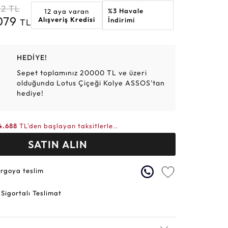
12
TL
%3 Havale
12 aya varan
Altın Hasır Setler
Elmas Bilezikler
Altın Tesbihler
Violet
Burç
.079
Alışveriş Kredisi
İndirimi
TL
HEDİYE!
Sepet toplamınız 20000 TL ve üzeri
olduğunda Lotus Çiçeği Kolye ASSOS'tan
hediye!
4.688
TL'den başlayan taksitlerle..
SATIN ALIN
argoya teslim
 Sigortalı Teslimat