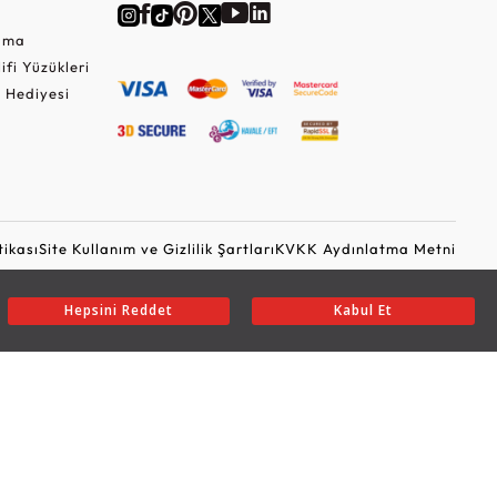
Cuma
lifi Yüzükleri
 Hediyesi
tikası
Site Kullanım ve Gizlilik Şartları
KVKK Aydınlatma Metni
Ticari Elektronik İleti Onayı
Güvenli Alışveriş
Hepsini Reddet
Kabul Et