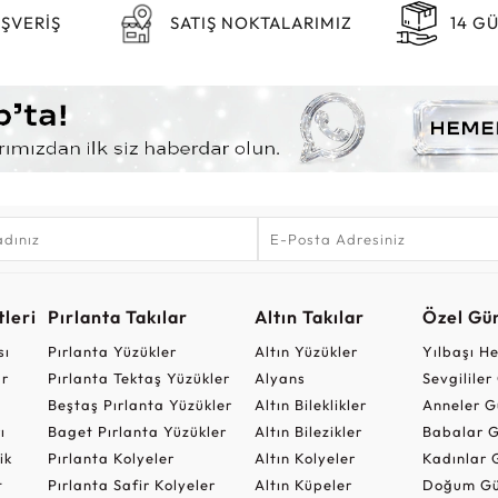
IŞVERİŞ
SATIŞ NOKTALARIMIZ
14 G
leri
Pırlanta Takılar
Altın Takılar
Özel Gü
sı
Pırlanta Yüzükler
Altın Yüzükler
Yılbaşı H
ar
Pırlanta Tektaş Yüzükler
Alyans
Sevgilile
Beştaş Pırlanta Yüzükler
Altın Bileklikler
Anneler G
ı
Baget Pırlanta Yüzükler
Altın Bilezikler
Babalar G
ik
Pırlanta Kolyeler
Altın Kolyeler
Kadınlar 
t
Pırlanta Safir Kolyeler
Altın Küpeler
Doğum Gü