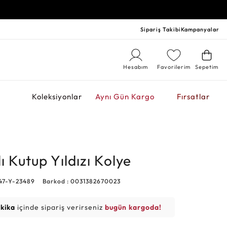
Sipariş Takibi
Kampanyalar
Hesabım
Favorilerim
Sepetim
r
Koleksiyonlar
Aynı Gün Kargo
Fırsatlar
lı Kutup Yıldızı Kolye
47-Y-23489
Barkod : 0031382670023
akika
içinde sipariş verirseniz
bugün kargoda!