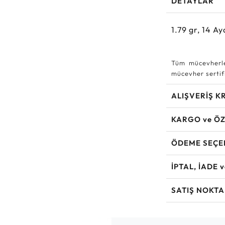
DETAYLAR
1.79
gr,
14
Ay
Tüm mücevherle
mücevher sertifi
ALIŞVERİŞ K
KARGO ve ÖZ
ÖDEME SEÇE
İPTAL, İADE 
SATIŞ NOKTA