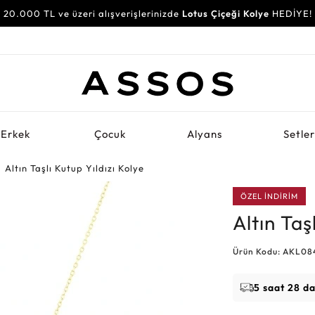
20.000 TL ve üzeri alışverişlerinizde
Lotus Çiçeği Kolye
HEDİYE!
Erkek
Çocuk
Alyans
Setle
Altın Taşlı Kutup Yıldızı Kolye
ÖZEL İNDİRİM
Altın Taş
Ürün Kodu: AKL08
5 saat 28 d