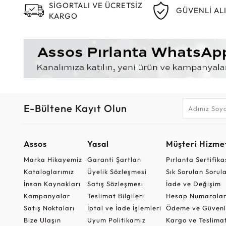
SİGORTALI VE ÜCRETSİZ
GÜVENLİ AL
KARGO
E-Bültene Kayıt Olun
Assos
Yasal
Müşteri Hizmet
Marka Hikayemiz
Garanti Şartları
Pırlanta Sertifika
Kataloglarımız
Üyelik Sözleşmesi
Sık Sorulan Sorul
İnsan Kaynakları
Satış Sözleşmesi
İade ve Değişim
Kampanyalar
Teslimat Bilgileri
Hesap Numaralar
Satış Noktaları
İptal ve İade İşlemleri
Ödeme ve Güvenl
Bize Ulaşın
Uyum Politikamız
Kargo ve Teslima