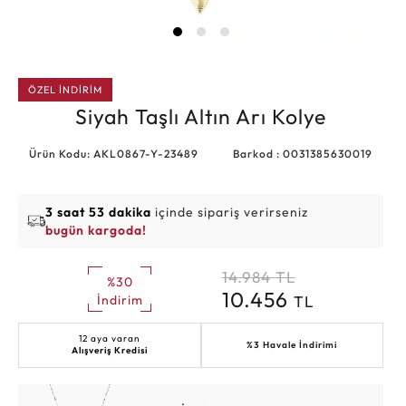
ÖZEL İNDİRİM
Siyah Taşlı Altın Arı Kolye
Ürün Kodu: AKL0867-Y-23489
Barkod : 0031385630019
3 saat 53 dakika
içinde sipariş verirseniz
bugün kargoda!
14.984
TL
%30
10.456
TL
İndirim
12 aya varan
%3 Havale İndirimi
Alışveriş Kredisi