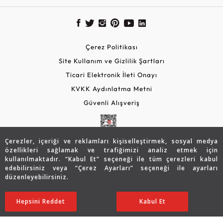
Çerez Politikası
Site Kullanım ve Gizlilik Şartları
Ticari Elektronik İleti Onayı
KVKK Aydınlatma Metni
Güvenli Alışveriş
Çerezler, içeriği ve reklamları kişiselleştirmek, sosyal medya
özellikleri sağlamak ve trafiğimizi analiz etmek için
kullanılmaktadır. “Kabul Et” seçeneği ile tüm çerezleri kabul
edebilirsiniz veya “Çerez Ayarları” seçeneği ile ayarları
düzenleyebilirsiniz.
© 2026 Assos Diamond
14.984
TL
SATIN ALIN
Hepsini Reddet
Ayarları Düzenle
Kabul Et
10.456
TL
Copyright © 2026 Assos Pırlanta - Bu sitenin tüm hakları