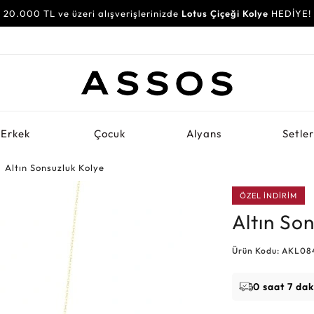
20.000 TL ve üzeri alışverişlerinizde
Lotus Çiçeği Kolye
HEDİYE!
Erkek
Çocuk
Alyans
Setle
Altın Sonsuzluk Kolye
ÖZEL İNDİRİM
Altın So
Ürün Kodu: AKL08
0 saat 7 dak