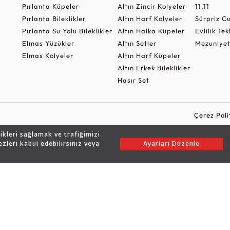
Pırlanta Küpeler
Altın Zincir Kolyeler
11.11
Pırlanta Bileklikler
Altın Harf Kolyeler
Sürpriz 
Pırlanta Su Yolu Bileklikler
Altın Halka Küpeler
Evlilik Tek
Elmas Yüzükler
Altın Setler
Mezuniyet
Elmas Kolyeler
Altın Harf Küpeler
Altın Erkek Bileklikler
Hasır Set
Çerez Poli
likleri sağlamak ve trafiğimizi
ezleri kabul edebilirsiniz veya
Ayarları Düzenle
Copyright © 2026 Assos Pırlanta - Bu sitenin tüm hakları saklıdır.