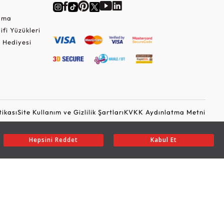
Cuma
lifi Yüzükleri
 Hediyesi
tikası
Site Kullanım ve Gizlilik Şartları
KVKK Aydınlatma Metni
Ticari Elektronik İleti Onayı
Güvenli Alışveriş
Hepsini Reddet
Kabul Et