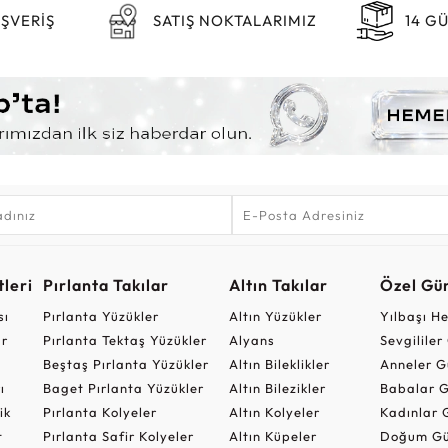
IŞVERİŞ
SATIŞ NOKTALARIMIZ
14 G
leri
Pırlanta Takılar
Altın Takılar
Özel Gü
sı
Pırlanta Yüzükler
Altın Yüzükler
Yılbaşı H
ar
Pırlanta Tektaş Yüzükler
Alyans
Sevgilile
Beştaş Pırlanta Yüzükler
Altın Bileklikler
Anneler G
ı
Baget Pırlanta Yüzükler
Altın Bilezikler
Babalar G
ik
Pırlanta Kolyeler
Altın Kolyeler
Kadınlar 
t
Pırlanta Safir Kolyeler
Altın Küpeler
Doğum Gü