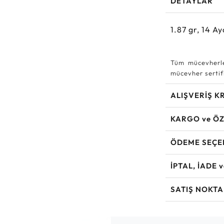
DETAYLAR
1.87
gr,
14
Ay
Tüm mücevherle
mücevher sertifi
ALIŞVERİŞ K
KARGO ve ÖZ
ÖDEME SEÇE
İPTAL, İADE 
SATIŞ NOKTA