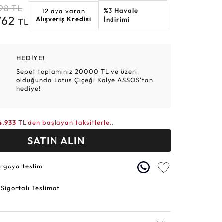
98
TL
%3 Havale
12 aya varan
Altın Hasır Setler
Elmas Bilezikler
Altın Tesbihler
Violet
Burç
762
Alışveriş Kredisi
İndirimi
TL
HEDİYE!
Sepet toplamınız 20000 TL ve üzeri
olduğunda Lotus Çiçeği Kolye ASSOS'tan
hediye!
4.933
TL'den başlayan taksitlerle..
SATIN ALIN
argoya teslim
 Sigortalı Teslimat