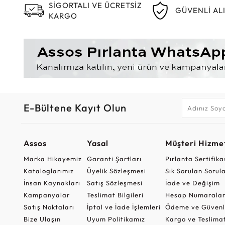
SİGORTALI VE ÜCRETSİZ
GÜVENLİ AL
KARGO
E-Bültene Kayıt Olun
Assos
Yasal
Müşteri Hizmet
Marka Hikayemiz
Garanti Şartları
Pırlanta Sertifika
Kataloglarımız
Üyelik Sözleşmesi
Sık Sorulan Sorul
İnsan Kaynakları
Satış Sözleşmesi
İade ve Değişim
Kampanyalar
Teslimat Bilgileri
Hesap Numaralar
Satış Noktaları
İptal ve İade İşlemleri
Ödeme ve Güvenl
Bize Ulaşın
Uyum Politikamız
Kargo ve Teslima