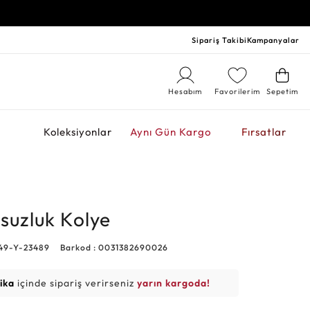
Sipariş Takibi
Kampanyalar
Hesabım
Favorilerim
Sepetim
r
Koleksiyonlar
Aynı Gün Kargo
Fırsatlar
nsuzluk Kolye
49-Y-23489
Barkod : 0031382690026
ika
içinde sipariş verirseniz
yarın kargoda!