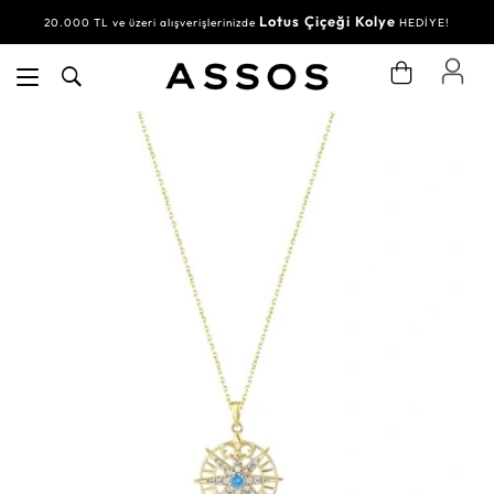
Lotus Çiçeği Kolye
20.000 TL ve üzeri alışverişlerinizde
HEDİYE!