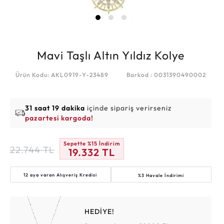
Mavi Taşlı Altın Yıldız Kolye
Ürün Kodu: AKL0919-Y-23489
Barkod : 0031390490002
31 saat 19 dakika
içinde sipariş verirseniz
pazartesi kargoda!
Sepette %15 İndirim
22.744
TL
19.332
TL
12 aya varan
Alışveriş Kredisi
%3 Havale İndirimi
HEDİYE!