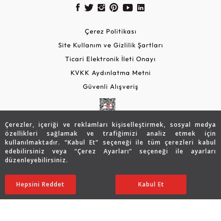
Çerez Politikası
Site Kullanım ve Gizlilik Şartları
Ticari Elektronik İleti Onayı
KVKK Aydınlatma Metni
Güvenli Alışveriş
Çerezler, içeriği ve reklamları kişiselleştirmek, sosyal medya
özellikleri sağlamak ve trafiğimizi analiz etmek için
kullanılmaktadır. “Kabul Et” seçeneği ile tüm çerezleri kabul
edebilirsiniz veya “Çerez Ayarları” seçeneği ile ayarları
düzenleyebilirsiniz.
© 2026 Assos Diamond
Sepette %15 İndirim
22.744
TL
SATIN ALIN
Hepsini Reddet
Ayarları Düzenle
Kabul Et
19.332 TL
Copyright © 2026 Assos Pırlanta - Bu sitenin tüm hakları
saklıdır.