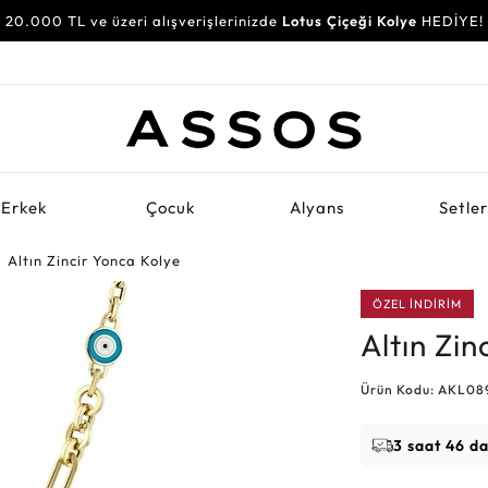
20.000 TL ve üzeri alışverişlerinizde
Lotus Çiçeği Kolye
HEDİYE!
Erkek
Çocuk
Alyans
Setle
Altın Zincir Yonca Kolye
ÖZEL İNDİRİM
Altın Zin
Ürün Kodu: AKL0
3 saat 46 d