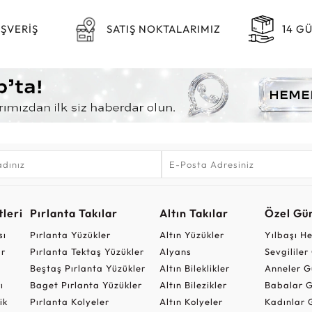
IŞVERİŞ
SATIŞ NOKTALARIMIZ
14 G
leri
Pırlanta Takılar
Altın Takılar
Özel Gü
sı
Pırlanta Yüzükler
Altın Yüzükler
Yılbaşı H
ar
Pırlanta Tektaş Yüzükler
Alyans
Sevgilile
Beştaş Pırlanta Yüzükler
Altın Bileklikler
Anneler G
ı
Baget Pırlanta Yüzükler
Altın Bilezikler
Babalar G
ik
Pırlanta Kolyeler
Altın Kolyeler
Kadınlar 