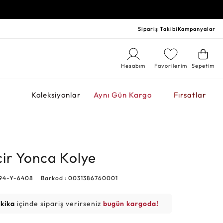
Sipariş Takibi
Kampanyalar
Hesabım
Favorilerim
Sepetim
r
Koleksiyonlar
Aynı Gün Kargo
Fırsatlar
cir Yonca Kolye
894-Y-6408
Barkod : 0031386760001
akika
içinde sipariş verirseniz
bugün kargoda!