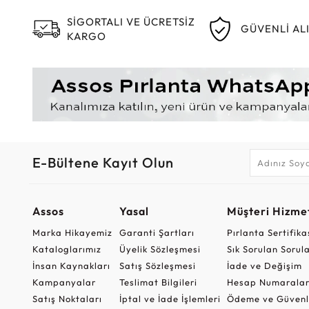
SİGORTALI VE ÜCRETSİZ
GÜVENLİ AL
KARGO
E-Bültene Kayıt Olun
Assos
Yasal
Müşteri Hizmet
Marka Hikayemiz
Garanti Şartları
Pırlanta Sertifika
Kataloglarımız
Üyelik Sözleşmesi
Sık Sorulan Sorul
İnsan Kaynakları
Satış Sözleşmesi
İade ve Değişim
Kampanyalar
Teslimat Bilgileri
Hesap Numaralar
Satış Noktaları
İptal ve İade İşlemleri
Ödeme ve Güvenl