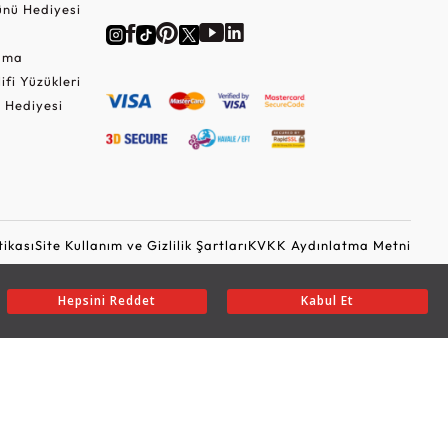
nü Hediyesi
Cuma
lifi Yüzükleri
 Hediyesi
tikası
Site Kullanım ve Gizlilik Şartları
KVKK Aydınlatma Metni
Ticari Elektronik İleti Onayı
Güvenli Alışveriş
Hepsini Reddet
Kabul Et