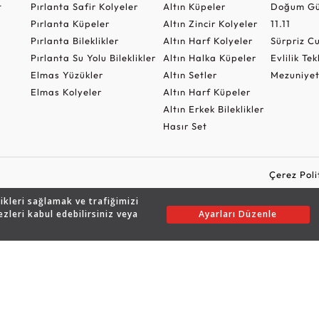
t
Pırlanta Safir Kolyeler
Altın Küpeler
Doğum Gü
Pırlanta Küpeler
Altın Zincir Kolyeler
11.11
Pırlanta Bileklikler
Altın Harf Kolyeler
Sürpriz 
Pırlanta Su Yolu Bileklikler
Altın Halka Küpeler
Evlilik Tek
Elmas Yüzükler
Altın Setler
Mezuniyet
Elmas Kolyeler
Altın Harf Küpeler
Altın Erkek Bileklikler
Hasır Set
Çerez Poli
likleri sağlamak ve trafiğimizi
ezleri kabul edebilirsiniz veya
Ayarları Düzenle
Copyright © 2026 Assos Pırlanta - Bu sitenin tüm hakları saklıdır.