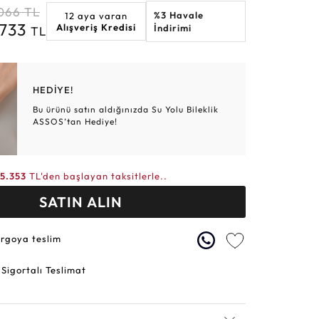
.066
TL
%3 Havale
12 aya varan
Altın Hasır Setler
Elmas Bilezikler
Altın Tesbihler
Violet
Burç
.733
Alışveriş Kredisi
İndirimi
TL
HEDİYE!
Bu ürünü satın aldığınızda Su Yolu Bileklik
ASSOS’tan Hediye!
5.353
TL'den başlayan taksitlerle..
SATIN ALIN
argoya teslim
 Sigortalı Teslimat