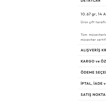
DETAYLAR
10.67
gr,
14
A
Ürün çift taraflıd
Tüm mücevherle
mücevher sertifi
ALIŞVERİŞ K
KARGO ve ÖZ
ÖDEME SEÇE
İPTAL, İADE 
SATIŞ NOKTA