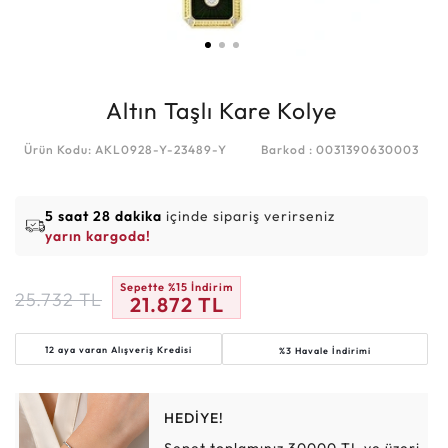
Altın Taşlı Kare Kolye
Ürün Kodu: AKL0928-Y-23489-Y
Barkod : 0031390630003
5 saat 28 dakika
içinde sipariş verirseniz
yarın kargoda!
Sepette %15 İndirim
25.732
TL
21.872
TL
12 aya varan
Alışveriş Kredisi
%3 Havale İndirimi
HEDİYE!