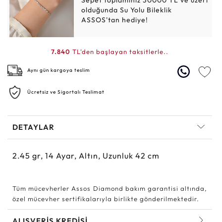
Sepet toplamınız 30000 TL ve üzeri
olduğunda Su Yolu Bileklik
ASSOS'tan hediye!
7.840
TL'den başlayan taksitlerle..
Aynı gün kargoya teslim
Ücretsiz ve Sigortalı Teslimat
DETAYLAR
2.45
gr,
14
Ayar, Altın, Uzunluk 42 cm
Tüm mücevherler Assos Diamond bakım garantisi altında,
özel mücevher sertifikalarıyla birlikte gönderilmektedir.
ALIŞVERİŞ KREDİSİ