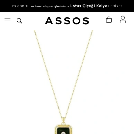
Lotus Çiçeği Kolye
20.000 TL ve üzeri alışverişlerinizde
HEDİYE!