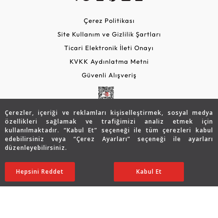
Çerez Politikası
Site Kullanım ve Gizlilik Şartları
Ticari Elektronik İleti Onayı
KVKK Aydınlatma Metni
Güvenli Alışveriş
Çerezler, içeriği ve reklamları kişiselleştirmek, sosyal medya
özellikleri sağlamak ve trafiğimizi analiz etmek için
kullanılmaktadır. “Kabul Et” seçeneği ile tüm çerezleri kabul
edebilirsiniz veya “Çerez Ayarları” seçeneği ile ayarları
düzenleyebilirsiniz.
© 2026 Assos Diamond
Sepette %15 İndirim
25.732
TL
SATIN ALIN
Hepsini Reddet
Ayarları Düzenle
Kabul Et
21.872 TL
Copyright © 2026 Assos Pırlanta - Bu sitenin tüm hakları
saklıdır.