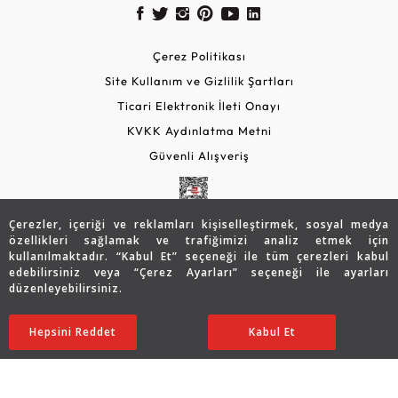
Çerez Politikası
Site Kullanım ve Gizlilik Şartları
Ticari Elektronik İleti Onayı
KVKK Aydınlatma Metni
Güvenli Alışveriş
Çerezler, içeriği ve reklamları kişiselleştirmek, sosyal medya
özellikleri sağlamak ve trafiğimizi analiz etmek için
kullanılmaktadır. “Kabul Et” seçeneği ile tüm çerezleri kabul
edebilirsiniz veya “Çerez Ayarları” seçeneği ile ayarları
düzenleyebilirsiniz.
© 2026 Assos Diamond
40.085
TL
Sepette %5 İndirim
SATIN ALIN
Hepsini Reddet
Ayarları Düzenle
Kabul Et
32.082
TL
30.478 TL
Copyright © 2026 Assos Pırlanta - Bu sitenin tüm hakları
saklıdır.