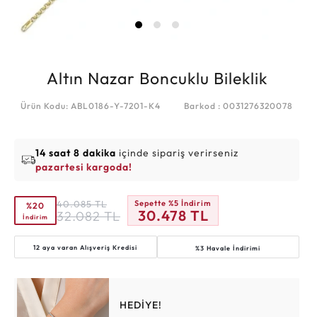
Altın Nazar Boncuklu Bileklik
Ürün Kodu: ABL0186-Y-7201-K4
Barkod : 0031276320078
14 saat 8 dakika
içinde sipariş verirseniz
pazartesi kargoda!
40.085
TL
Sepette %5 İndirim
%20
30.478
TL
32.082
TL
İndirim
12 aya varan
Alışveriş Kredisi
%3 Havale İndirimi
HEDİYE!