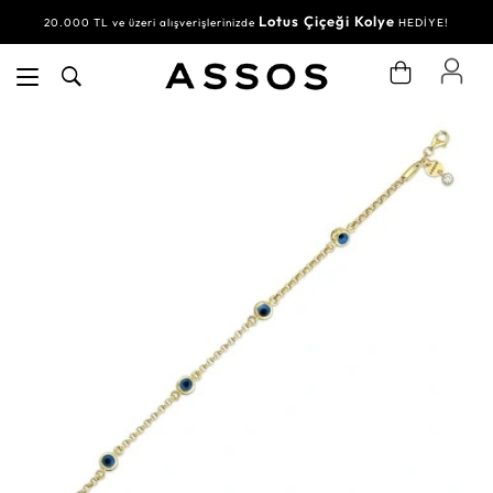
Lotus Çiçeği Kolye
20.000 TL ve üzeri alışverişlerinizde
HEDİYE!