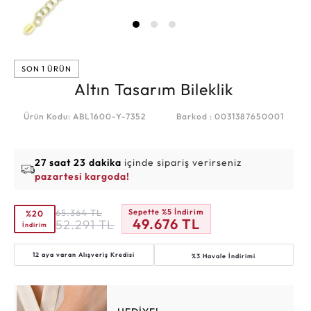
SON 1 ÜRÜN
Altın Tasarım Bileklik
Ürün Kodu: ABL1600-Y-7352
Barkod : 0031387650001
27 saat 23 dakika
içinde sipariş verirseniz
pazartesi kargoda!
65.364
TL
Sepette %5 İndirim
%20
49.676
TL
52.291
TL
İndirim
12 aya varan
Alışveriş Kredisi
%3 Havale İndirimi