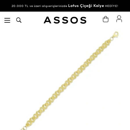
Lotus Çiçeği Kolye
20.000 TL ve üzeri alışverişlerinizde
HEDİYE!