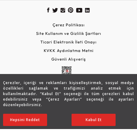
Çerez Politikası
Site Kullanım ve Gizlilik Şartları
Ticari Elektronik İleti Onayı
KVKK Aydınlatma Metni
Güvenli Alışveriş
Çerezler, içeriği ve reklamları kişiselleştirmek, sosyal medya
özellikleri sağlamak ve trafiğimizi analiz etmek için
kullanılmaktadır. “Kabul Et” seçeneği ile tüm çerezleri kabul
edebilirsiniz veya “Çerez Ayarları” seçeneği ile ayarları
düzenleyebilirsiniz.
© 2026 Assos Diamond
65.364
TL
Sepette %5 İndirim
SATIN ALIN
Hepsini Reddet
Ayarları Düzenle
Kabul Et
52.291
TL
49.676 TL
Copyright © 2026 Assos Pırlanta - Bu sitenin tüm hakları
saklıdır.