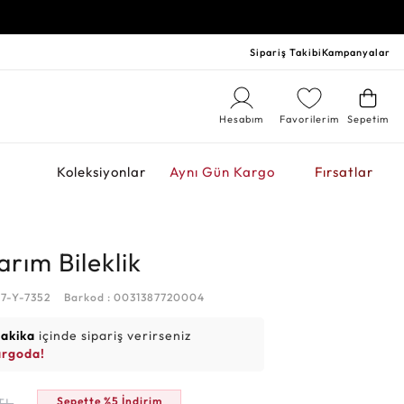
Sipariş Takibi
Kampanyalar
Hesabım
Favorilerim
Sepetim
r
Koleksiyonlar
Aynı Gün Kargo
Fırsatlar
arım Bileklik
07-Y-7352
Barkod : 0031387720004
dakika
içinde sipariş verirseniz
argoda!
Sepette %5 İndirim
TL