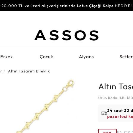
20.000 TL ve üzeri alışverişlerinizde
Lotus Çiçeği Kolye
HEDİYE!
Erkek
Çocuk
Alyans
Setle
er
Altın Tasarım Bileklik
Altın Tas
Ürün Kodu: ABL16
34 saat 32 
pazartesi k
52.319