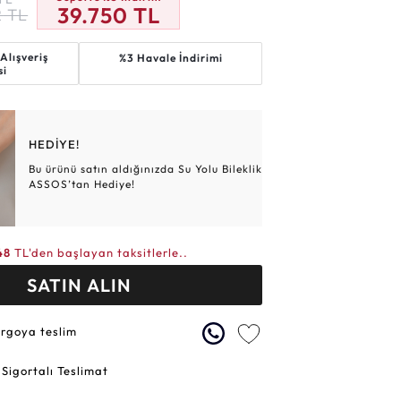
39.750
TL
2
TL
Altın Hasır Setler
Elmas Bilezikler
Altın Tesbihler
Violet
Burç
Alışveriş
%3 Havale İndirimi
si
HEDİYE!
Bu ürünü satın aldığınızda Su Yolu Bileklik
ASSOS’tan Hediye!
48
TL'den başlayan taksitlerle..
SATIN ALIN
argoya teslim
 Sigortalı Teslimat