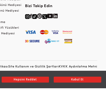
Günü Hediyesi
Bizi Takip Edin
nü Hediyesi
Cuma
lifi Yüzükleri
 Hediyesi
tikası
Site Kullanım ve Gizlilik Şartları
KVKK Aydınlatma Metni
Ticari Elektronik İleti Onayı
Güvenli Alışveriş
Hepsini Reddet
Kabul Et