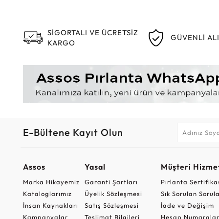
SİGORTALI VE ÜCRETSİZ
GÜVENLİ AL
KARGO
E-Bültene Kayıt Olun
Assos
Yasal
Müşteri Hizmet
Marka Hikayemiz
Garanti Şartları
Pırlanta Sertifika
Kataloglarımız
Üyelik Sözleşmesi
Sık Sorulan Sorul
İnsan Kaynakları
Satış Sözleşmesi
İade ve Değişim
Kampanyalar
Teslimat Bilgileri
Hesap Numaralar