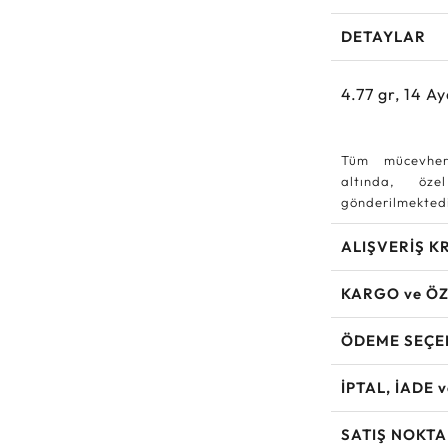
DETAYLAR
4.77
gr,
14
Ay
Tüm mücevher
altında, özel
gönderilmektedi
ALIŞVERİŞ K
KARGO ve ÖZ
ÖDEME SEÇE
İPTAL, İADE 
SATIŞ NOKTA