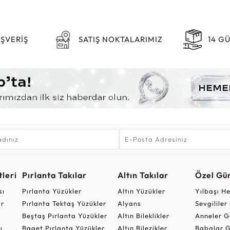
IŞVERİŞ
SATIŞ NOKTALARIMIZ
14 G
leri
Pırlanta Takılar
Altın Takılar
Özel Gü
sı
Pırlanta Yüzükler
Altın Yüzükler
Yılbaşı H
ar
Pırlanta Tektaş Yüzükler
Alyans
Sevgilile
Beştaş Pırlanta Yüzükler
Altın Bileklikler
Anneler G
ı
Baget Pırlanta Yüzükler
Altın Bilezikler
Babalar G