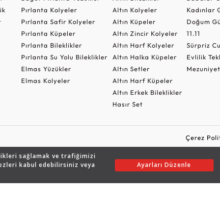
ik
Pırlanta Kolyeler
Altın Kolyeler
Kadınlar 
t
Pırlanta Safir Kolyeler
Altın Küpeler
Doğum Gü
Pırlanta Küpeler
Altın Zincir Kolyeler
11.11
Pırlanta Bileklikler
Altın Harf Kolyeler
Sürpriz 
Pırlanta Su Yolu Bileklikler
Altın Halka Küpeler
Evlilik Tek
Elmas Yüzükler
Altın Setler
Mezuniyet
Elmas Kolyeler
Altın Harf Küpeler
Altın Erkek Bileklikler
Hasır Set
Çerez Poli
likleri sağlamak ve trafiğimizi
ezleri kabul edebilirsiniz veya
Ayarları Düzenle
Copyright © 2026 Assos Pırlanta - Bu sitenin tüm hakları saklıdır.