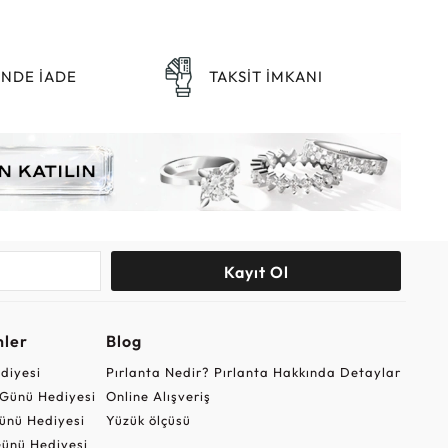
ÜNDE İADE
TAKSİT İMKANI
Kayıt Ol
nler
Blog
ediyesi
Pırlanta Nedir? Pırlanta Hakkında Detaylar
r Günü Hediyesi
Online Alışveriş
ünü Hediyesi
Yüzük ölçüsü
ünü Hediyesi