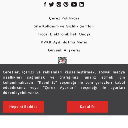
Çerez Politikası
Site Kullanım ve Gizlilik Şartları
Ticari Elektronik İleti Onayı
KVKK Aydınlatma Metni
Güvenli Alışveriş
Çerezler, içeriği ve reklamları kişiselleştirmek, sosyal medya
özellikleri sağlamak ve trafiğimizi analiz etmek için
kullanılmaktadır. “Kabul Et” seçeneği ile tüm çerezleri kabul
edebilirsiniz veya “Çerez Ayarları” seçeneği ile ayarları
düzenleyebilirsiniz.
© 2026 Assos Diamond
58.894
TL
Sepette %5 İndirim
SATIN ALIN
Hepsini Reddet
Ayarları Düzenle
Kabul Et
47.089
TL
44.735 TL
Copyright © 2026 Assos Pırlanta - Bu sitenin tüm hakları
saklıdır.