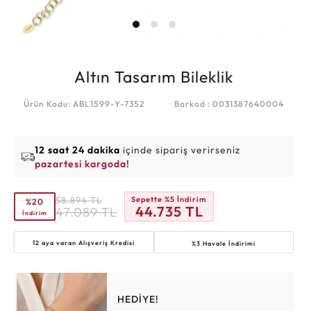
Altın Tasarım Bileklik
Ürün Kodu: ABL1599-Y-7352
Barkod : 0031387640004
12 saat 24 dakika
içinde sipariş verirseniz
pazartesi kargoda!
58.894
TL
Sepette %5 İndirim
%20
44.735
TL
47.089
TL
İndirim
12 aya varan
Alışveriş Kredisi
%3 Havale İndirimi
HEDİYE!