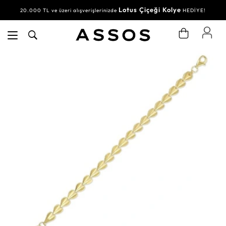
Lotus Çiçeği Kolye
20.000 TL ve üzeri alışverişlerinizde
HEDİYE!