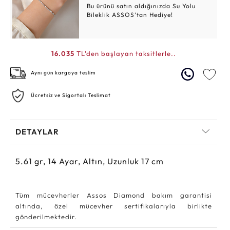
Bu ürünü satın aldığınızda Su Yolu
Bileklik ASSOS’tan Hediye!
16.035
TL'den başlayan taksitlerle..
Aynı gün kargoya teslim
Ücretsiz ve Sigortalı Teslimat
DETAYLAR
5.61
gr,
14
Ayar, Altın, Uzunluk 17 cm
Tüm mücevherler Assos Diamond bakım garantisi
altında, özel mücevher sertifikalarıyla birlikte
gönderilmektedir.