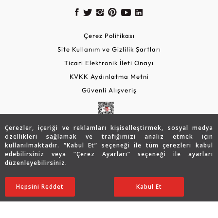
Çerez Politikası
Site Kullanım ve Gizlilik Şartları
Ticari Elektronik İleti Onayı
KVKK Aydınlatma Metni
Güvenli Alışveriş
Çerezler, içeriği ve reklamları kişiselleştirmek, sosyal medya
özellikleri sağlamak ve trafiğimizi analiz etmek için
kullanılmaktadır. “Kabul Et” seçeneği ile tüm çerezleri kabul
edebilirsiniz veya “Çerez Ayarları” seçeneği ile ayarları
düzenleyebilirsiniz.
© 2026 Assos Diamond
59.807
TL
SATIN ALIN
Hepsini Reddet
Ayarları Düzenle
Kabul Et
41.891
TL
Copyright © 2026 Assos Pırlanta - Bu sitenin tüm hakları
saklıdır.