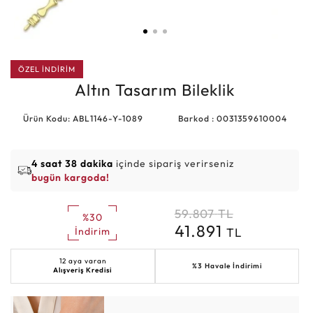
ÖZEL İNDİRİM
Altın Tasarım Bileklik
Ürün Kodu: ABL1146-Y-1089
Barkod : 0031359610004
4 saat 38 dakika
içinde sipariş verirseniz
bugün kargoda!
59.807
TL
%30
41.891
TL
İndirim
12 aya varan
%3 Havale İndirimi
Alışveriş Kredisi