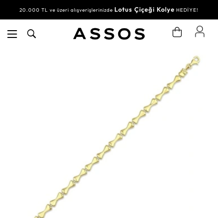
Lotus Çiçeği Kolye
20.000 TL ve üzeri alışverişlerinizde
HEDİYE!