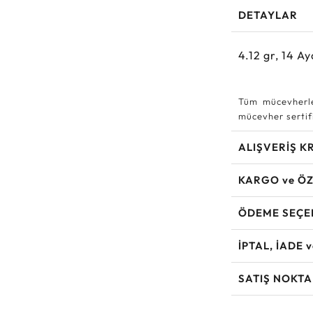
DETAYLAR
4.12
gr,
14
Ay
Tüm mücevherle
mücevher sertifi
ALIŞVERİŞ K
KARGO ve ÖZ
ÖDEME SEÇE
İPTAL, İADE 
SATIŞ NOKTA