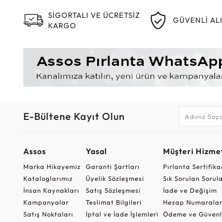
SİGORTALI VE ÜCRETSİZ
GÜVENLİ AL
KARGO
E-Bültene Kayıt Olun
Assos
Yasal
Müşteri Hizmet
Marka Hikayemiz
Garanti Şartları
Pırlanta Sertifika
Kataloglarımız
Üyelik Sözleşmesi
Sık Sorulan Sorul
İnsan Kaynakları
Satış Sözleşmesi
İade ve Değişim
Kampanyalar
Teslimat Bilgileri
Hesap Numaralar
Satış Noktaları
İptal ve İade İşlemleri
Ödeme ve Güvenl