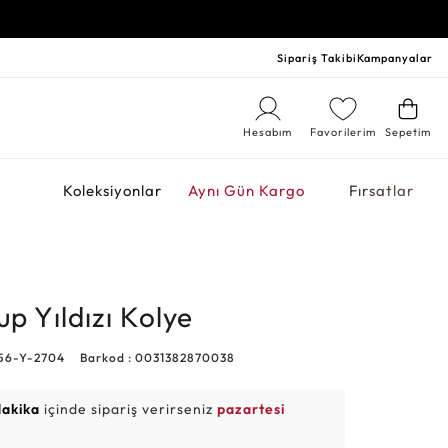
Sipariş Takibi
Kampanyalar
Hesabım
Favorilerim
Sepetim
r
Koleksiyonlar
Aynı Gün Kargo
Fırsatlar
up Yıldızı Kolye
56-Y-2704
Barkod : 0031382870038
dakika
içinde sipariş verirseniz
pazartesi