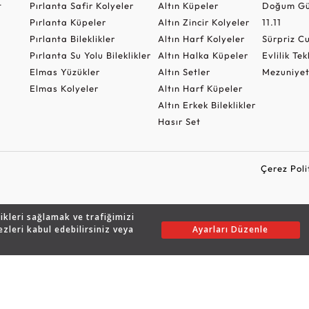
t
Pırlanta Safir Kolyeler
Altın Küpeler
Doğum Gü
Pırlanta Küpeler
Altın Zincir Kolyeler
11.11
Pırlanta Bileklikler
Altın Harf Kolyeler
Sürpriz 
Pırlanta Su Yolu Bileklikler
Altın Halka Küpeler
Evlilik Tek
Elmas Yüzükler
Altın Setler
Mezuniyet
Elmas Kolyeler
Altın Harf Küpeler
Altın Erkek Bileklikler
Hasır Set
Çerez Poli
likleri sağlamak ve trafiğimizi
Copyright © 2026 Assos Pırlanta - Bu sitenin tüm hakları saklıdır.
ezleri kabul edebilirsiniz veya
Ayarları Düzenle