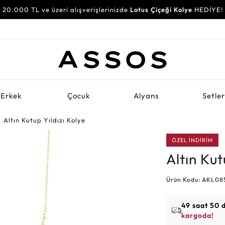
20.000 TL ve üzeri alışverişlerinizde
30.000 TL ve üzeri alışverişlerinizde
Lotus Çiçeği Kolye
Su Yolu Bileklik
HEDİYE!
HEDİYE!
Erkek
Çocuk
Alyans
Setle
Altın Kutup Yıldızı Kolye
ÖZEL İNDİRİM
Altın Kut
Ürün Kodu: AKL08
49 saat 50 
kargoda!