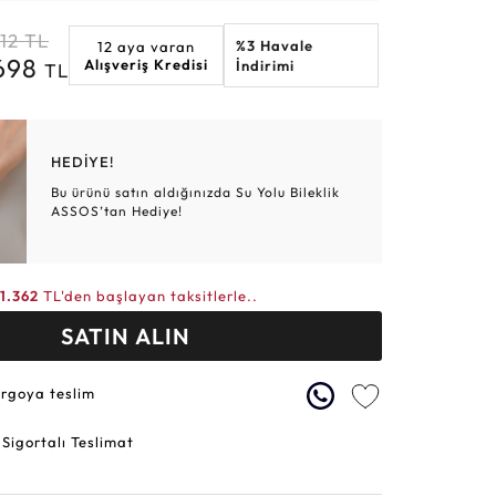
Altın Hasır Setler
Elmas Bilezikler
Altın Tesbihler
Violet
Burç
12
TL
%3 Havale
12 aya varan
.698
Alışveriş Kredisi
İndirimi
TL
HEDİYE!
Bu ürünü satın aldığınızda Su Yolu Bileklik
ASSOS’tan Hediye!
11.362
TL'den başlayan taksitlerle..
SATIN ALIN
argoya teslim
 Sigortalı Teslimat