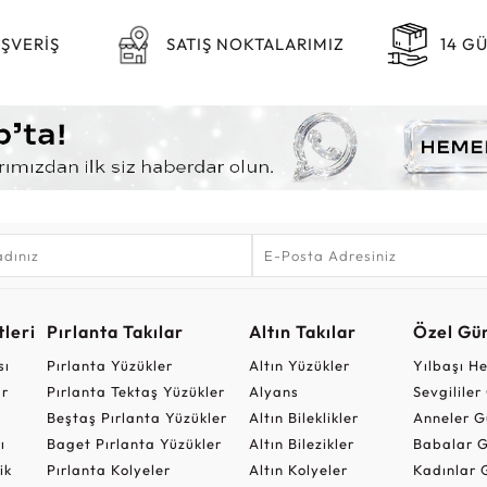
IŞVERİŞ
SATIŞ NOKTALARIMIZ
14 G
leri
Pırlanta Takılar
Altın Takılar
Özel Gü
sı
Pırlanta Yüzükler
Altın Yüzükler
Yılbaşı H
ar
Pırlanta Tektaş Yüzükler
Alyans
Sevgilile
Beştaş Pırlanta Yüzükler
Altın Bileklikler
Anneler G
ı
Baget Pırlanta Yüzükler
Altın Bilezikler
Babalar G
ik
Pırlanta Kolyeler
Altın Kolyeler
Kadınlar 