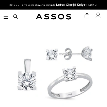
Lotus Çiçeği Kolye
20.000 TL ve üzeri alışverişlerinizde
HEDİYE!