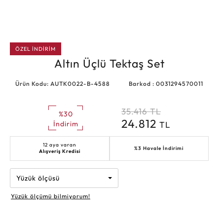
ÖZEL İNDİRİM
Altın Üçlü Tektaş Set
Ürün Kodu: AUTK0022-B-4588
Barkod : 0031294570011
35.416
TL
%30
24.812
TL
İndirim
12 aya varan
%3 Havale İndirimi
Alışveriş Kredisi
Yüzük ölçüsü
Yüzük ölçümü bilmiyorum!