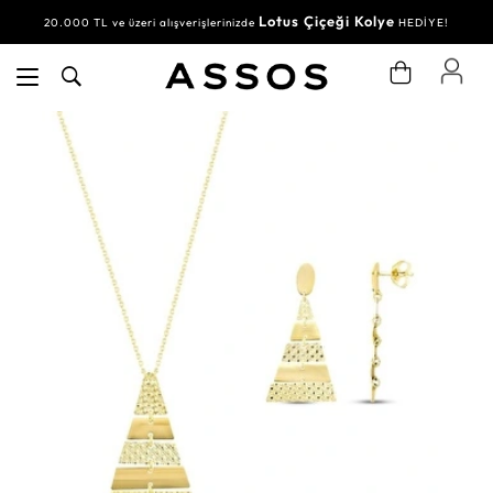
Lotus Çiçeği Kolye
20.000 TL ve üzeri alışverişlerinizde
HEDİYE!