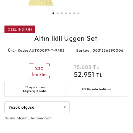
ÖZEL İNDİRİM
Altın İkili Üçgen Set
Ürün Kodu: AUTK0097-Y-9483
Barkod : 0031356890006
75.608
TL
%30
52.951
TL
İndirim
12 aya varan
%3 Havale İndirimi
Alışveriş Kredisi
Yüzük ölçüsü
Yüzük ölçümü bilmiyorum!