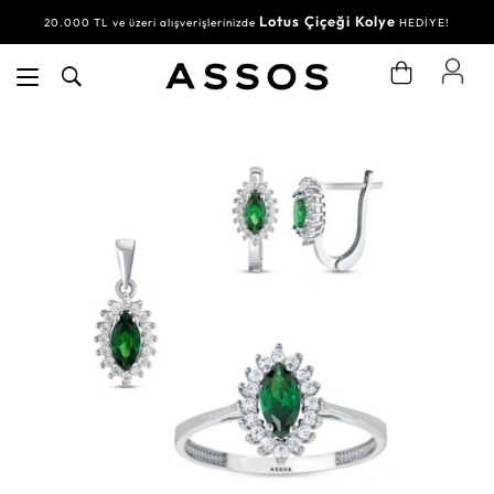
Lotus Çiçeği Kolye
20.000 TL ve üzeri alışverişlerinizde
HEDİYE!