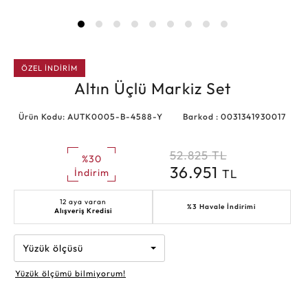
ÖZEL İNDİRİM
Altın Üçlü Markiz Set
Ürün Kodu: AUTK0005-B-4588-Y
Barkod : 0031341930017
52.825
TL
%30
36.951
TL
İndirim
12 aya varan
%3 Havale İndirimi
Alışveriş Kredisi
Yüzük ölçüsü
Yüzük ölçümü bilmiyorum!