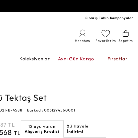
Sipariş Takibi
Kampanyalar
Hesabım
Favorilerim
Sepetim
r
Koleksiyonlar
Aynı Gün Kargo
Fırsatlar
ü Tektaş Set
0021-B-4588
Barkod : 0031294560001
087
TL
%3 Havale
12 aya varan
.568
Alışveriş Kredisi
İndirimi
TL