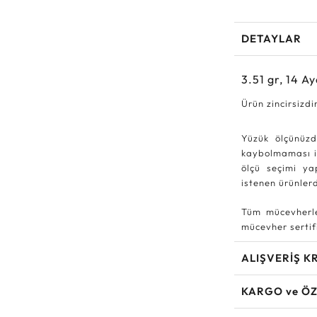
DETAYLAR
3.51
gr,
14
Ay
Ürün zincirsizdi
Yüzük ölçünüzd
kaybolmaması iç
ölçü seçimi ya
istenen ürünle
Tüm mücevherle
mücevher sertifi
ALIŞVERİŞ K
KARGO ve ÖZ