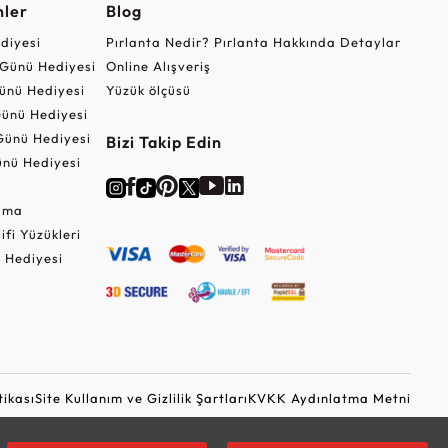
nler
Blog
ediyesi
Pırlanta Nedir? Pırlanta Hakkında Detaylar
r Günü Hediyesi
Online Alışveriş
ünü Hediyesi
Yüzük ölçüsü
ünü Hediyesi
Günü Hediyesi
Bizi Takip Edin
nü Hediyesi
Cuma
lifi Yüzükleri
 Hediyesi
tikası
Site Kullanım ve Gizlilik Şartları
KVKK Aydınlatma Metni
Ticari Elektronik İleti Onayı
Güvenli Alışveriş