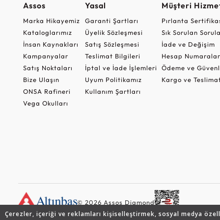
Assos
Yasal
Müşteri Hizmet
Marka Hikayemiz
Garanti Şartları
Pırlanta Sertifika
Kataloglarımız
Üyelik Sözleşmesi
Sık Sorulan Sorul
İnsan Kaynakları
Satış Sözleşmesi
İade ve Değişim
Kampanyalar
Teslimat Bilgileri
Hesap Numaralar
Satış Noktaları
İptal ve İade İşlemleri
Ödeme ve Güvenl
Bize Ulaşın
Uyum Politikamız
Kargo ve Teslima
ONSA Rafineri
Kullanım Şartları
Vega Okulları
© 2026 Assos Diamond
Çerezler, içeriği ve reklamları kişiselleştirmek, sosyal medya özel