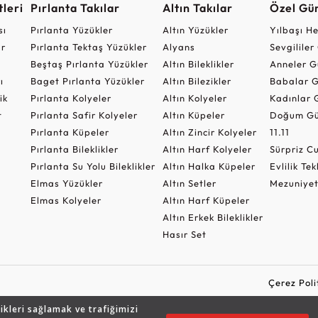
leri
Pırlanta Takılar
Altın Takılar
Özel Gü
sı
Pırlanta Yüzükler
Altın Yüzükler
Yılbaşı H
ar
Pırlanta Tektaş Yüzükler
Alyans
Sevgilile
Beştaş Pırlanta Yüzükler
Altın Bileklikler
Anneler G
ı
Baget Pırlanta Yüzükler
Altın Bilezikler
Babalar G
ik
Pırlanta Kolyeler
Altın Kolyeler
Kadınlar 
t
Pırlanta Safir Kolyeler
Altın Küpeler
Doğum Gü
Pırlanta Küpeler
Altın Zincir Kolyeler
11.11
Pırlanta Bileklikler
Altın Harf Kolyeler
Sürpriz 
Pırlanta Su Yolu Bileklikler
Altın Halka Küpeler
Evlilik Tek
Elmas Yüzükler
Altın Setler
Mezuniyet
Elmas Kolyeler
Altın Harf Küpeler
Altın Erkek Bileklikler
Hasır Set
Çerez Poli
likleri sağlamak ve trafiğimizi