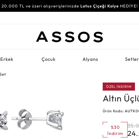
20.000 TL ve üzeri alışverişlerinizde
Lotus Çiçeği Kolye
HEDİYE!
Erkek
Çocuk
Alyans
Setle
 Set
ÖZEL İNDİRİM
Altın Üçl
Ürün Kodu: AUTK
35.
%30
24
İndirim