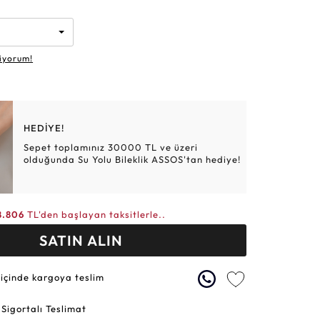
Altın Hasır Setler
Elmas Bilezikler
Altın Tesbihler
Violet
Burç
iyorum!
HEDİYE!
Sepet toplamınız 30000 TL ve üzeri
olduğunda Su Yolu Bileklik ASSOS'tan hediye!
8.806
TL'den başlayan taksitlerle..
SATIN ALIN
 içinde kargoya teslim
 Sigortalı Teslimat