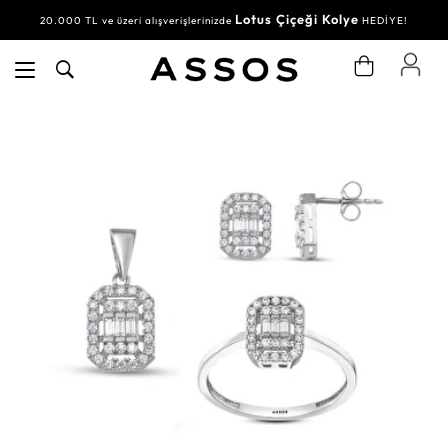
Lotus Çiçeği Kolye
20.000 TL ve üzeri alışverişlerinizde
HEDİYE!