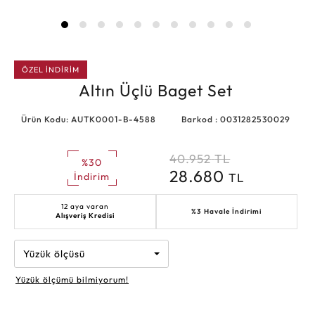
ÖZEL İNDİRİM
Altın Üçlü Baget Set
Ürün Kodu: AUTK0001-B-4588
Barkod : 0031282530029
40.952
TL
%30
28.680
TL
İndirim
12 aya varan
%3 Havale İndirimi
Alışveriş Kredisi
Yüzük ölçüsü
Yüzük ölçümü bilmiyorum!