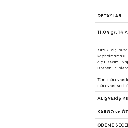
DETAYLAR
11.04
gr,
14
A
Yüzük ölçünüzd
kaybolmaması iç
ölçü seçimi ya
istenen ürünle
Tüm mücevherle
mücevher sertifi
ALIŞVERİŞ K
KARGO ve ÖZ
ÖDEME SEÇE