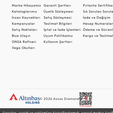
Marka Hikayemiz
Garanti Şartları
Pırlanta Sertifika
Kataloglarımız
Üyelik Sözleşmesi
Sık Sorulan Sorul
İnsan Kaynakları
Satış Sözleşmesi
İade ve Değişim
Kampanyalar
Teslimat Bilgileri
Hesap Numaralar
Satış Noktaları
İptal ve İade İşlemleri
Ödeme ve Güvenl
Bize Ulaşın
Uyum Politikamız
Kargo ve Teslima
ONSA Rafineri
Kullanım Şartları
Vega Okulları
© 2026 Assos Diamond
Çerezler, içeriği ve reklamları kişiselleştirmek, sosyal medya özel