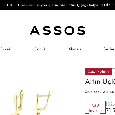
20.000 TL ve üzeri alışverişlerinizde
Lotus Çiçeği Kolye
HEDİYE!
Erkek
Çocuk
Alyans
Setle
ÖZEL İNDİRİM
Altın Üç
Ürün Kodu: AUTK0
102
%30
71.
İndirim