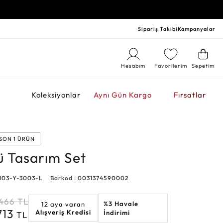
Sipariş Takibi
Kampanyalar
Hesabım
Favorilerim
Sepetim
r
Koleksiyonlar
Aynı Gün Kargo
Fırsatlar
SON 1 ÜRÜN
lü Tasarım Set
103-Y-3003-L
Barkod : 0031374590002
.466
TL
%3 Havale
12 aya varan
713
Alışveriş Kredisi
İndirimi
TL