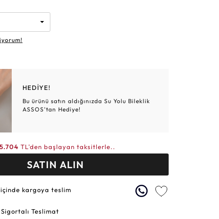
Altın Hasır Setler
Elmas Bilezikler
Altın Tesbihler
Violet
Burç
iyorum!
HEDİYE!
Bu ürünü satın aldığınızda Su Yolu Bileklik
ASSOS’tan Hediye!
5.704
TL'den başlayan taksitlerle..
SATIN ALIN
 içinde kargoya teslim
 Sigortalı Teslimat