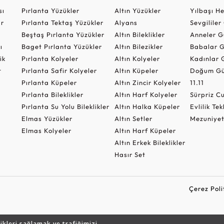
sı
Pırlanta Yüzükler
Altın Yüzükler
Yılbaşı H
ar
Pırlanta Tektaş Yüzükler
Alyans
Sevgilile
Beştaş Pırlanta Yüzükler
Altın Bileklikler
Anneler G
ı
Baget Pırlanta Yüzükler
Altın Bilezikler
Babalar G
ik
Pırlanta Kolyeler
Altın Kolyeler
Kadınlar 
t
Pırlanta Safir Kolyeler
Altın Küpeler
Doğum Gü
Pırlanta Küpeler
Altın Zincir Kolyeler
11.11
Pırlanta Bileklikler
Altın Harf Kolyeler
Sürpriz 
Pırlanta Su Yolu Bileklikler
Altın Halka Küpeler
Evlilik Tek
Elmas Yüzükler
Altın Setler
Mezuniyet
Elmas Kolyeler
Altın Harf Küpeler
Altın Erkek Bileklikler
Hasır Set
Çerez Poli
likleri sağlamak ve trafiğimizi