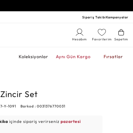
Sipariş Takibi
Kampanyalar
Hesabım
Favorilerim
Sepetim
r
Koleksiyonlar
Aynı Gün Kargo
Fırsatlar
i Zincir Set
7-Y-1091
Barkod : 0031376770031
kika
içinde sipariş verirseniz
pazartesi