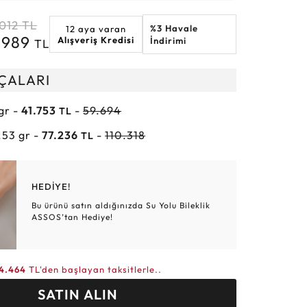
Altın Hasır Setler
Elmas Bilezikler
Altın Tesbihler
Violet
Burç
012
TL
%3 Havale
12 aya varan
8.989
Alışveriş Kredisi
İndirimi
TL
RÇALARI
 gr -
41.753
-
59.694
TL
.53 gr -
77.236
-
110.318
TL
HEDİYE!
Bu ürünü satın aldığınızda Su Yolu Bileklik
ASSOS’tan Hediye!
4.464
TL'den başlayan taksitlerle..
SATIN ALIN