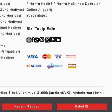
ediyesi
Pırlanta Nedir? Pırlanta Hakkında Detaylar
r Günü Hediyesi
Online Alışveriş
ünü Hediyesi
Yüzük ölçüsü
ünü Hediyesi
Günü Hediyesi
Bizi Takip Edin
nü Hediyesi
Cuma
lifi Yüzükleri
 Hediyesi
tikası
Site Kullanım ve Gizlilik Şartları
KVKK Aydınlatma Metni
Ticari Elektronik İleti Onayı
Güvenli Alışveriş
Hepsini Reddet
Kabul Et