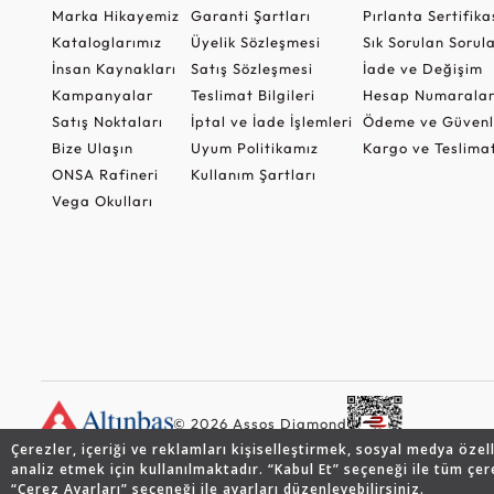
Marka Hikayemiz
Garanti Şartları
Pırlanta Sertifika
Kataloglarımız
Üyelik Sözleşmesi
Sık Sorulan Sorul
İnsan Kaynakları
Satış Sözleşmesi
İade ve Değişim
Kampanyalar
Teslimat Bilgileri
Hesap Numaralar
Satış Noktaları
İptal ve İade İşlemleri
Ödeme ve Güvenl
Bize Ulaşın
Uyum Politikamız
Kargo ve Teslima
ONSA Rafineri
Kullanım Şartları
Vega Okulları
© 2026 Assos Diamond
Çerezler, içeriği ve reklamları kişiselleştirmek, sosyal medya özel
analiz etmek için kullanılmaktadır. “Kabul Et” seçeneği ile tüm çer
“Çerez Ayarları” seçeneği ile ayarları düzenleyebilirsiniz.