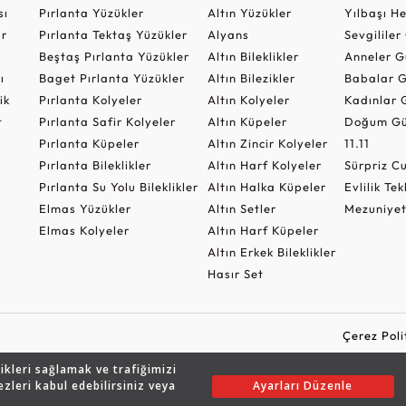
sı
Pırlanta Yüzükler
Altın Yüzükler
Yılbaşı H
ar
Pırlanta Tektaş Yüzükler
Alyans
Sevgilile
Beştaş Pırlanta Yüzükler
Altın Bileklikler
Anneler G
ı
Baget Pırlanta Yüzükler
Altın Bilezikler
Babalar G
ik
Pırlanta Kolyeler
Altın Kolyeler
Kadınlar 
t
Pırlanta Safir Kolyeler
Altın Küpeler
Doğum Gü
Pırlanta Küpeler
Altın Zincir Kolyeler
11.11
Pırlanta Bileklikler
Altın Harf Kolyeler
Sürpriz 
Pırlanta Su Yolu Bileklikler
Altın Halka Küpeler
Evlilik Tek
Elmas Yüzükler
Altın Setler
Mezuniyet
Elmas Kolyeler
Altın Harf Küpeler
Altın Erkek Bileklikler
Hasır Set
Çerez Poli
likleri sağlamak ve trafiğimizi
ezleri kabul edebilirsiniz veya
Ayarları Düzenle