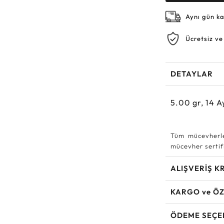
Aynı gün k
Ücretsiz ve
DETAYLAR
5.00
gr,
14
A
Tüm mücevherle
mücevher sertifi
ALIŞVERİŞ K
KARGO ve ÖZ
ÖDEME SEÇE