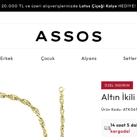
20.000 TL ve üzeri alışverişlerinizde
Lotus Çiçeği Kolye
HEDİYE!
Erkek
Çocuk
Alyans
Setle
ÖZEL İNDİRİM
Altın İkil
Ürün Kodu: ATK061
14 saat 5 da
kargoda!