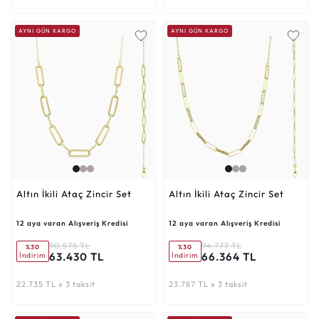
AYNI GÜN KARGO
AYNI GÜN KARGO
Altın İkili Ataç Zincir Set
Altın İkili Ataç Zincir Set
12 aya varan Alışveriş Kredisi
12 aya varan Alışveriş Kredisi
90.575 TL
94.777 TL
%30
%30
63.430 TL
66.364 TL
İndirim
İndirim
22.735 TL x 3 taksit
23.787 TL x 3 taksit