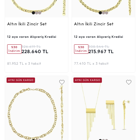
Altın İkili Zincir Set
Altın İkili Zincir Set
12 aya varan Alışveriş Kredisi
12 aya varan Alışveriş Kredisi
326.619 TL
308.544 TL
%30
%30
228.640 TL
215.967 TL
İndirim
İndirim
81.952 TL x 3 taksit
77.410 TL x 3 taksit
AYNI GÜN KARGO
AYNI GÜN KARGO