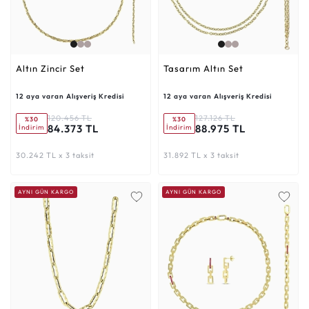
Altın Zincir Set
Tasarım Altın Set
12 aya varan Alışveriş Kredisi
12 aya varan Alışveriş Kredisi
120.456 TL
127.126 TL
%30
%30
84.373 TL
88.975 TL
İndirim
İndirim
30.242 TL x 3 taksit
31.892 TL x 3 taksit
AYNI GÜN KARGO
AYNI GÜN KARGO