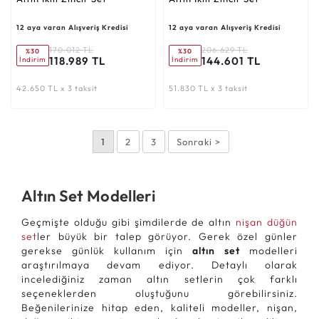
12 aya varan Alışveriş Kredisi
12 aya varan Alışveriş Kredisi
170.012 TL
206.629 TL
%30
%30
118.989 TL
144.601 TL
İndirim
İndirim
42.650 TL x 3 taksit
51.830 TL x 3 taksit
1
2
3
Sonraki >
Altın Set Modelleri
Geçmişte olduğu gibi şimdilerde de altın
nişan düğün
set
ler büyük bir talep görüyor. Gerek özel günler
gerekse günlük kullanım için
altın set
modelleri
araştırılmaya devam ediyor. Detaylı olarak
incelediğiniz zaman altın setlerin çok farklı
seçeneklerden oluştuğunu görebilirsiniz.
Beğenilerinize hitap eden, kaliteli modeller, nişan,