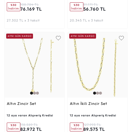
108.784 TL
81.171 TL
%30
%30
76.169 TL
56.760 TL
İndirim
İndirim
27.302 TL x 3 taksit
20.345 TL x 3 taksit
AYNI GÜN KARGO
AYNI GÜN KARGO
Altın Zincir Set
Altın İkili Zincir Set
12 aya varan Alışveriş Kredisi
12 aya varan Alışveriş Kredisi
118.589 TL
127.993 TL
%30
%30
82.972 TL
89.575 TL
İndirim
İndirim