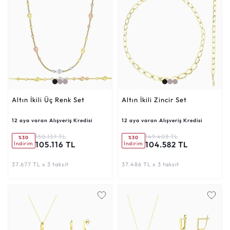
Altın İkili Üç Renk Set
Altın İkili Zincir Set
12 aya varan Alışveriş Kredisi
12 aya varan Alışveriş Kredisi
150.137 TL
149.403 TL
%30
%30
105.116 TL
104.582 TL
İndirim
İndirim
37.677 TL x 3 taksit
37.486 TL x 3 taksit