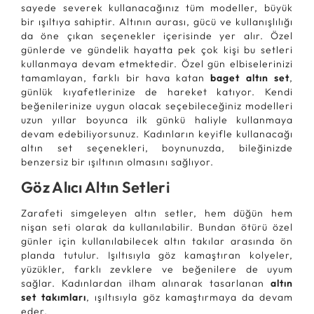
sayede severek kullanacağınız tüm modeller, büyük
bir ışıltıya sahiptir. Altının aurası, gücü ve kullanışlılığı
da öne çıkan seçenekler içerisinde yer alır. Özel
günlerde ve gündelik hayatta pek çok kişi bu setleri
kullanmaya devam etmektedir. Özel gün elbiselerinizi
tamamlayan, farklı bir hava katan
baget altın set
,
günlük kıyafetlerinize de hareket katıyor. Kendi
beğenilerinize uygun olacak seçebileceğiniz modelleri
uzun yıllar boyunca ilk günkü haliyle kullanmaya
devam edebiliyorsunuz. Kadınların keyifle kullanacağı
altın set seçenekleri, boynunuzda, bileğinizde
benzersiz bir ışıltının olmasını sağlıyor.
Göz Alıcı Altın Setleri
Zarafeti simgeleyen altın setler, hem düğün hem
nişan seti olarak da kullanılabilir. Bundan ötürü özel
günler için kullanılabilecek altın takılar arasında ön
planda tutulur. Işıltısıyla göz kamaştıran kolyeler,
yüzükler, farklı zevklere ve beğenilere de uyum
sağlar. Kadınlardan ilham alınarak tasarlanan
altın
set takımları
, ışıltısıyla göz kamaştırmaya da devam
eder.