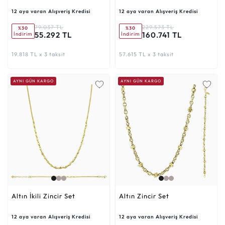
12 aya varan Alışveriş Kredisi
12 aya varan Alışveriş Kredisi
79.037 TL
229.573 TL
%30
%30
55.292 TL
160.741 TL
İndirim
İndirim
19.818 TL x 3 taksit
57.615 TL x 3 taksit
AYNI GÜN KARGO
AYNI GÜN KARGO
Altın İkili Zincir Set
Altın Zincir Set
12 aya varan Alışveriş Kredisi
12 aya varan Alışveriş Kredisi