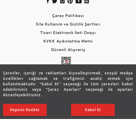
Çerez Politikası
Site Kullanım ve Gizlilik Şartları
Ticari Elektronik İleti Onayı
KVKK Aydınlatma Metni
Güvenli Alışveriş
Çerezler, içeriği ve reklamları kişiselleştirmek, sosyal medya
özellikleri sağlamak ve trafiğimizi analiz etmek için
kullanılmaktadır. “Kabul Et” seçeneği ile tüm çerezleri kabul
edebilirsiniz veya “Çerez Ayarları” seçeneği ile ayarları
düzenleyebilirsiniz.
© 2026 Assos Diamond
Hepsini Reddet
Ayarları Düzenle
Kabul Et
Copyright © 2026 Assos Pırlanta - Bu sitenin tüm hakları
saklıdır.