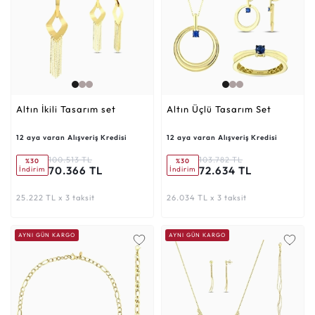
Altın İkili Tasarım set
Altın Üçlü Tasarım Set
12 aya varan Alışveriş Kredisi
12 aya varan Alışveriş Kredisi
100.513 TL
103.782 TL
%30
%30
70.366 TL
72.634 TL
İndirim
İndirim
25.222 TL x 3 taksit
26.034 TL x 3 taksit
AYNI GÜN KARGO
AYNI GÜN KARGO