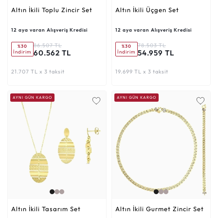
Altın İkili Toplu Zincir Set
Altın İkili Üçgen Set
12 aya varan Alışveriş Kredisi
12 aya varan Alışveriş Kredisi
86.507 TL
78.503 TL
%30
%30
60.562 TL
54.959 TL
İndirim
İndirim
21.707 TL x 3 taksit
19.699 TL x 3 taksit
AYNI GÜN KARGO
AYNI GÜN KARGO
Altın İkili Tasarım Set
Altın İkili Gurmet Zincir Set