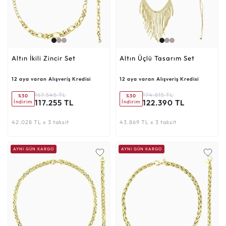
Altın İkili Zincir Set
Altın Üçlü Tasarım Set
12 aya varan Alışveriş Kredisi
12 aya varan Alışveriş Kredisi
167.545 TL
174.815 TL
%30
%30
117.255 TL
122.390 TL
İndirim
İndirim
42.028 TL x 3 taksit
43.869 TL x 3 taksit
AYNI GÜN KARGO
AYNI GÜN KARGO