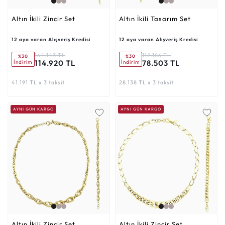
Altın İkili Zincir Set
Altın İkili Tasarım Set
12 aya varan Alışveriş Kredisi
12 aya varan Alışveriş Kredisi
164.143 TL
112.186 TL
%30
%30
114.920 TL
78.503 TL
İndirim
İndirim
41.191 TL x 3 taksit
28.138 TL x 3 taksit
AYNI GÜN KARGO
AYNI GÜN KARGO
Altın İkili Zincir Set
Altın İkili Zincir Set