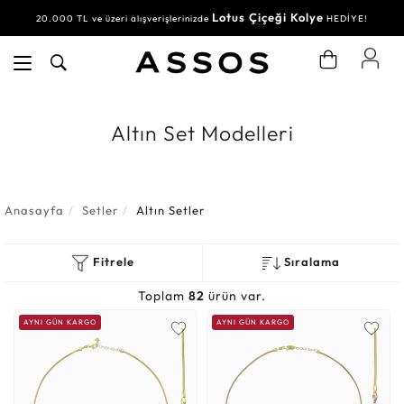
Lotus Çiçeği Kolye
Su Yolu Bileklik
20.000 TL ve üzeri alışverişlerinizde
30.000 TL ve üzeri alışverişlerinizde
HEDİYE!
HEDİYE!
Altın Set Modelleri
Anasayfa
Setler
Altın Setler
Fitrele
Sıralama
Toplam
82
ürün var.
AYNI GÜN KARGO
AYNI GÜN KARGO