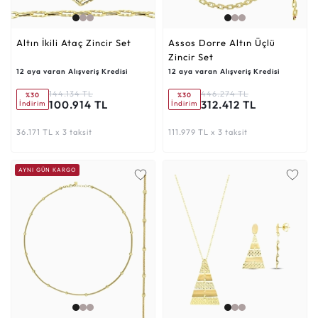
Altın İkili Ataç Zincir Set
Assos Dorre Altın Üçlü
Zincir Set
12 aya varan Alışveriş Kredisi
12 aya varan Alışveriş Kredisi
144.134 TL
446.274 TL
%30
%30
100.914 TL
312.412 TL
İndirim
İndirim
36.171 TL x 3 taksit
111.979 TL x 3 taksit
AYNI GÜN KARGO