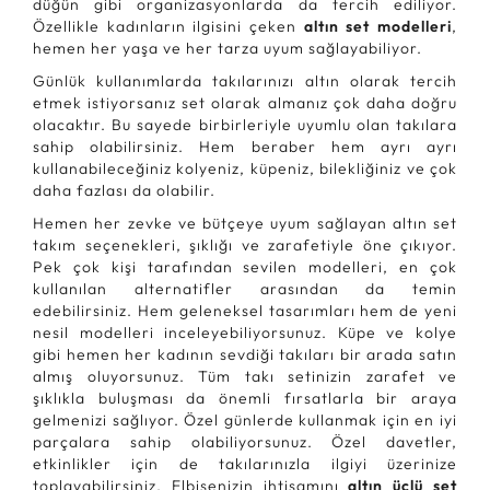
düğün gibi organizasyonlarda da tercih ediliyor.
Özellikle kadınların ilgisini çeken
altın set modelleri
,
hemen her yaşa ve her tarza uyum sağlayabiliyor.
Günlük kullanımlarda takılarınızı altın olarak tercih
etmek istiyorsanız set olarak almanız çok daha doğru
olacaktır. Bu sayede birbirleriyle uyumlu olan takılara
sahip olabilirsiniz. Hem beraber hem ayrı ayrı
kullanabileceğiniz kolyeniz, küpeniz, bilekliğiniz ve çok
daha fazlası da olabilir.
Hemen her zevke ve bütçeye uyum sağlayan altın set
takım seçenekleri, şıklığı ve zarafetiyle öne çıkıyor.
Pek çok kişi tarafından sevilen modelleri, en çok
kullanılan alternatifler arasından da temin
edebilirsiniz. Hem geleneksel tasarımları hem de yeni
nesil modelleri inceleyebiliyorsunuz. Küpe ve kolye
gibi hemen her kadının sevdiği takıları bir arada satın
almış oluyorsunuz. Tüm takı setinizin zarafet ve
şıklıkla buluşması da önemli fırsatlarla bir araya
gelmenizi sağlıyor. Özel günlerde kullanmak için en iyi
parçalara sahip olabiliyorsunuz. Özel davetler,
etkinlikler için de takılarınızla ilgiyi üzerinize
toplayabilirsiniz. Elbisenizin ihtişamını
altın üçlü set