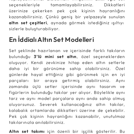
seçenekleriyle tamamlayabilirsiniz. Dikkatleri
üzerinize çekerken pek çok kişinin hayranlığını
kazanabilirsiniz. Çünkü geniş bir yelpazeyle sunulan
altın set çeşitleri
, aynada görmek istediğiniz ışıltıyı
sizlerle buluşturabiliyor.
En İddialı Altın Set Modelleri
Set şeklinde hazırlanan ve içerisinde farklı takıların
bulunduğu
3’lü mini set altın
, özel seçeneklerden
oluşuyor. Kendi zevkinize hitap eden altın setlerle
daha iyi bir görünüme sahip olabilirsiniz. Özel
günlerde hayal ettiğiniz gibi görünmek için en iyi
parçaları bir araya getirmiş olabilirsiniz. Aynı
zamanda üçlü setler içerisinde aynı tasarım ve
figürlerin bulunduğu takılar yer alıyor. Böylelikle aynı
tarz ve aynı model parçalara aynı anda sahip olmuş
oluyorsunuz. Severek kullanacağınız altın takılar,
kalabalık ortamlarda dikkatleri üzerine de çekebilir.
Pek çok kişinin hayranlığını kazanabilir, unutulmaz
takılarınızla anılabilirsiniz.
Altın set takımı
için özenli bir işçilik gösterilir. Bu