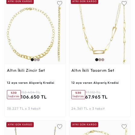
AYNI GÜN KARGO
AYNI GÜN KARGO
Altın İkili Zincir Set
Altın İkili Tasarım Set
12 aya varan Alışveriş Kredisi
12 aya varan Alışveriş Kredisi
152.404 TL
97.112 TL
%30
%30
106.650 TL
67.965 TL
İndirim
İndirim
38.227 TL x 3 taksit
24.361 TL x 3 taksit
AYNI GÜN KARGO
AYNI GÜN KARGO