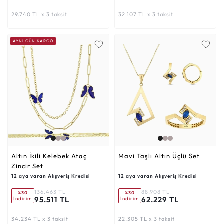
29.740 TL x 3 taksit
32.107 TL x 3 taksit
AYNI GÜN KARGO
Altın İkili Kelebek Ataç
Mavi Taşlı Altın Üçlü Set
Zincir Set
12 aya varan Alışveriş Kredisi
12 aya varan Alışveriş Kredisi
136.463 TL
88.908 TL
%30
%30
95.511 TL
62.229 TL
İndirim
İndirim
34.234 TL x 3 taksit
22.305 TL x 3 taksit