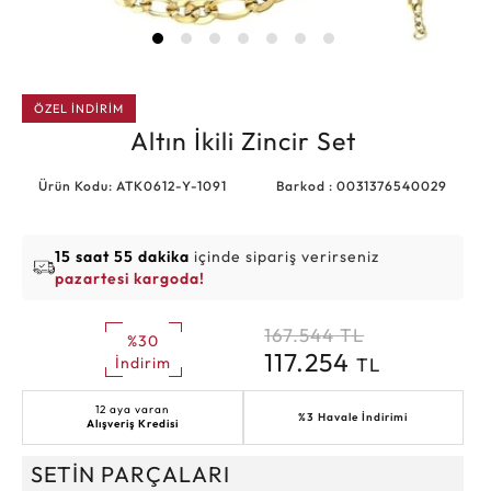
ÖZEL İNDİRİM
Altın İkili Zincir Set
Ürün Kodu: ATK0612-Y-1091
Barkod : 0031376540029
15 saat 55 dakika
içinde sipariş verirseniz
pazartesi kargoda!
167.544
TL
%30
117.254
TL
İndirim
12 aya varan
%3 Havale İndirimi
Alışveriş Kredisi
SETİN PARÇALARI