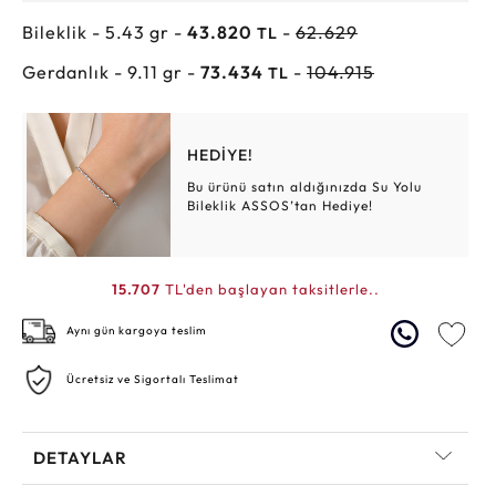
Bileklik - 5.43 gr -
43.820
-
62.629
TL
Gerdanlık - 9.11 gr -
73.434
-
104.915
TL
HEDİYE!
Bu ürünü satın aldığınızda Su Yolu
Bileklik ASSOS’tan Hediye!
15.707
TL'den başlayan taksitlerle..
Aynı gün kargoya teslim
Ücretsiz ve Sigortalı Teslimat
DETAYLAR