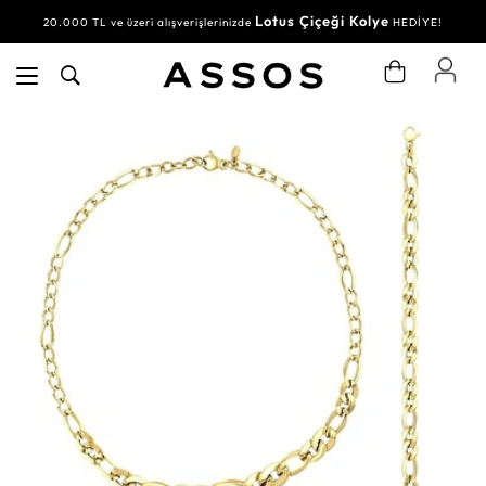
Lotus Çiçeği Kolye
20.000 TL ve üzeri alışverişlerinizde
HEDİYE!