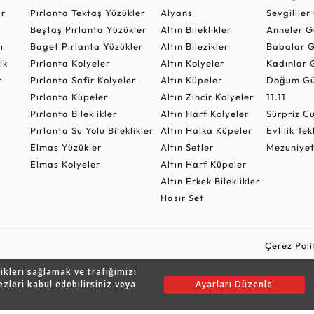
ar
Pırlanta Tektaş Yüzükler
Alyans
Sevgilile
Beştaş Pırlanta Yüzükler
Altın Bileklikler
Anneler G
ı
Baget Pırlanta Yüzükler
Altın Bilezikler
Babalar G
ik
Pırlanta Kolyeler
Altın Kolyeler
Kadınlar 
t
Pırlanta Safir Kolyeler
Altın Küpeler
Doğum Gü
Pırlanta Küpeler
Altın Zincir Kolyeler
11.11
Pırlanta Bileklikler
Altın Harf Kolyeler
Sürpriz 
Pırlanta Su Yolu Bileklikler
Altın Halka Küpeler
Evlilik Tek
Elmas Yüzükler
Altın Setler
Mezuniyet
Elmas Kolyeler
Altın Harf Küpeler
Altın Erkek Bileklikler
Hasır Set
Çerez Poli
likleri sağlamak ve trafiğimizi
ezleri kabul edebilirsiniz veya
Ayarları Düzenle
Copyright © 2026 Assos Pırlanta - Bu sitenin tüm hakları saklıdır.