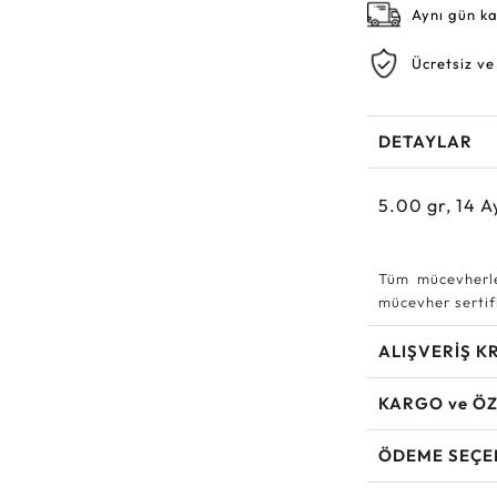
Aynı gün k
Ücretsiz ve
DETAYLAR
5.00
gr,
14
A
Tüm mücevherle
mücevher sertifi
ALIŞVERİŞ K
KARGO ve ÖZ
ÖDEME SEÇE