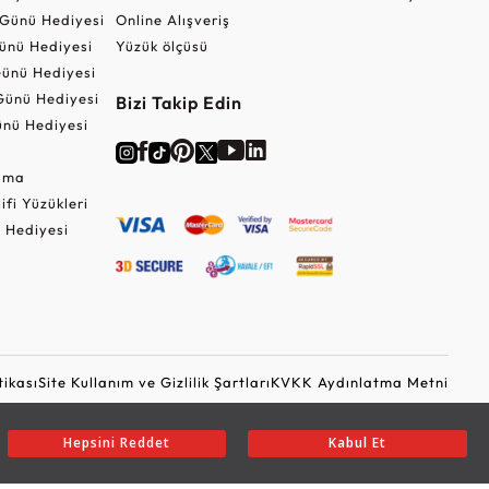
r Günü Hediyesi
Online Alışveriş
ünü Hediyesi
Yüzük ölçüsü
ünü Hediyesi
Günü Hediyesi
Bizi Takip Edin
nü Hediyesi
Cuma
lifi Yüzükleri
 Hediyesi
tikası
Site Kullanım ve Gizlilik Şartları
KVKK Aydınlatma Metni
Ticari Elektronik İleti Onayı
Güvenli Alışveriş
Hepsini Reddet
Kabul Et