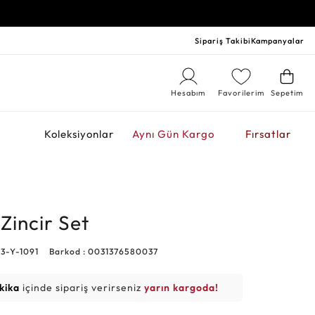
Sipariş Takibi
Kampanyalar
Hesabım
Favorilerim
Sepetim
r
Koleksiyonlar
Aynı Gün Kargo
Fırsatlar
i Zincir Set
13-Y-1091
Barkod : 0031376580037
kika
içinde sipariş verirseniz
yarın kargoda!