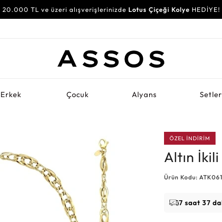
20.000 TL ve üzeri alışverişlerinizde
Lotus Çiçeği Kolye
HEDİYE!
Erkek
Çocuk
Alyans
Setle
ÖZEL İNDİRİM
Altın İkil
Ürün Kodu: ATK06
7 saat 37 da