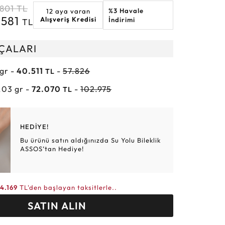
.801
TL
%3 Havale
12 aya varan
Altın Hasır Setler
Elmas Bilezikler
Altın Tesbihler
Violet
Burç
.581
Alışveriş Kredisi
İndirimi
TL
RÇALARI
 gr -
40.511
-
57.826
TL
.03 gr -
72.070
-
102.975
TL
HEDİYE!
Bu ürünü satın aldığınızda Su Yolu Bileklik
ASSOS’tan Hediye!
14.169
TL'den başlayan taksitlerle..
SATIN ALIN