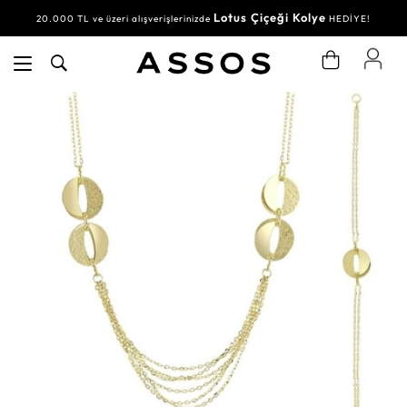
Lotus Çiçeği Kolye
20.000 TL ve üzeri alışverişlerinizde
HEDİYE!