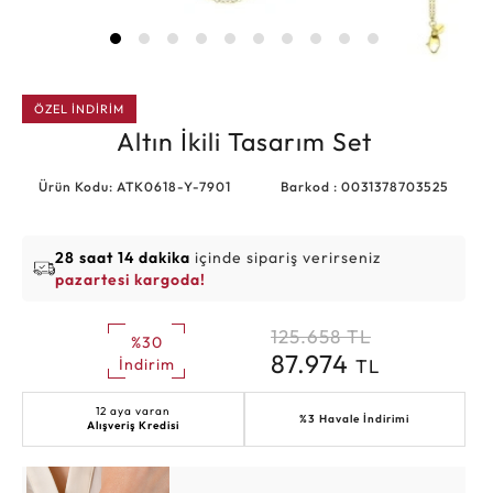
ÖZEL İNDİRİM
Altın İkili Tasarım Set
Ürün Kodu: ATK0618-Y-7901
Barkod : 0031378703525
28 saat 14 dakika
içinde sipariş verirseniz
pazartesi kargoda!
125.658
TL
%30
87.974
TL
İndirim
12 aya varan
%3 Havale İndirimi
Alışveriş Kredisi