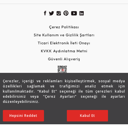
Çerez Politikası
Site Kullanım ve Gizlilik Şartları
Ticari Elektronik İleti Onayı
KVKK Aydınlatma Metni
Güvenli Alışveriş
Çerezler, içeriği ve reklamları kişiselleştirmek, sosyal medya
özellikleri sağlamak ve trafiğimizi analiz etmek için
kullanılmaktadır. “Kabul Et” seçeneği ile tüm çerezleri kabul
edebilirsiniz veya “Çerez Ayarları” seçeneği ile ayarları
düzenleyebilirsiniz.
© 2026 Assos Diamond
125.658
TL
SATIN ALIN
Hepsini Reddet
Ayarları Düzenle
Kabul Et
87.974
TL
Copyright © 2026 Assos Pırlanta - Bu sitenin tüm hakları