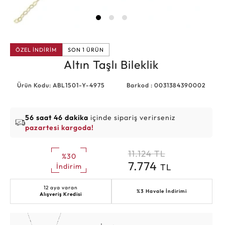
ÖZEL İNDİRİM
SON 1 ÜRÜN
Altın Taşlı Bileklik
Ürün Kodu: ABL1501-Y-4975
Barkod : 0031384390002
56 saat 46 dakika
içinde sipariş verirseniz
pazartesi kargoda!
11.124
TL
%30
7.774
TL
İndirim
12 aya varan
%3 Havale İndirimi
Alışveriş Kredisi