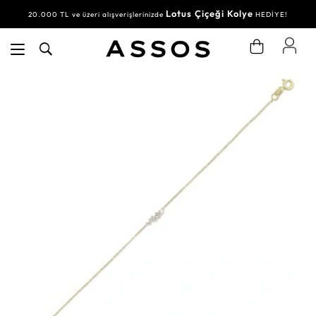
Lotus Çiçeği Kolye
20.000 TL ve üzeri alışverişlerinizde
HEDİYE!