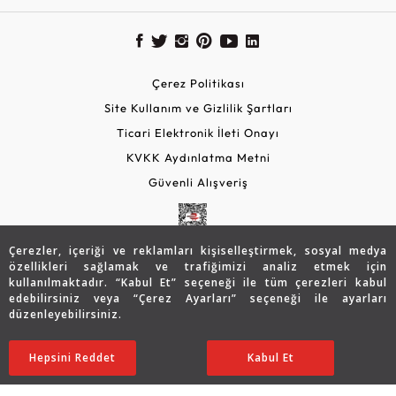
Çerez Politikası
Site Kullanım ve Gizlilik Şartları
Ticari Elektronik İleti Onayı
KVKK Aydınlatma Metni
Güvenli Alışveriş
Çerezler, içeriği ve reklamları kişiselleştirmek, sosyal medya
özellikleri sağlamak ve trafiğimizi analiz etmek için
kullanılmaktadır. “Kabul Et” seçeneği ile tüm çerezleri kabul
edebilirsiniz veya “Çerez Ayarları” seçeneği ile ayarları
düzenleyebilirsiniz.
© 2026 Assos Diamond
11.124
TL
SATIN ALIN
Hepsini Reddet
Ayarları Düzenle
Kabul Et
7.774
TL
Copyright © 2026 Assos Pırlanta - Bu sitenin tüm hakları