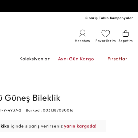
Sipariş Takibi
Kampanyalar
Hesabım
Favorilerim
Sepetim
r
Koleksiyonlar
Aynı Gün Kargo
Fırsatlar
ü Güneş Bileklik
81-Y-4937-2
Barkod : 0031387080016
akika
içinde sipariş verirseniz
yarın kargoda!