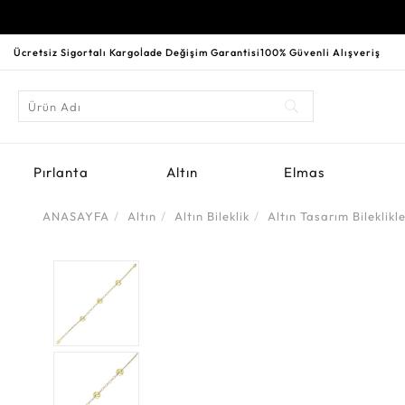
Ücretsiz Sigortalı Kargo
İade Değişim Garantisi
100% Güvenli Alışveriş
Pırlanta
Altın
Elmas
ANASAYFA
Altın
Altın Bileklik
Altın Tasarım Bileklikl