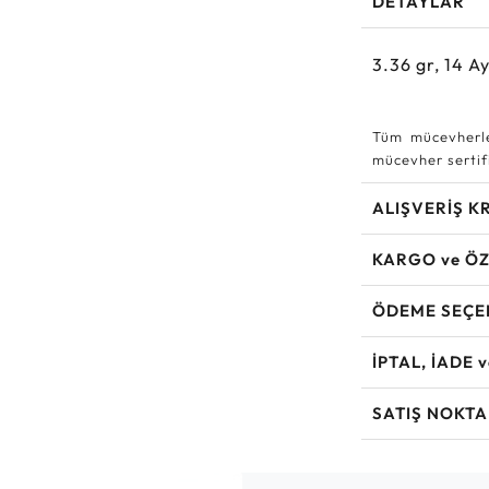
DETAYLAR
3.36
gr,
14
Ay
Tüm mücevherle
mücevher sertifi
ALIŞVERİŞ K
KARGO ve ÖZ
ÖDEME SEÇE
İPTAL, İADE 
SATIŞ NOKTA