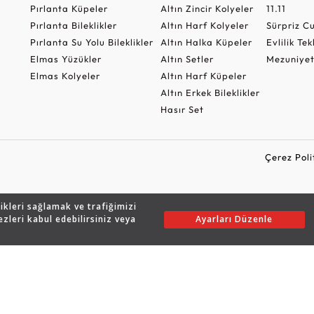
Pırlanta Küpeler
Altın Zincir Kolyeler
11.11
Pırlanta Bileklikler
Altın Harf Kolyeler
Sürpriz 
Pırlanta Su Yolu Bileklikler
Altın Halka Küpeler
Evlilik Tek
Elmas Yüzükler
Altın Setler
Mezuniyet
Elmas Kolyeler
Altın Harf Küpeler
Altın Erkek Bileklikler
Hasır Set
Çerez Poli
likleri sağlamak ve trafiğimizi
Copyright © 2026 Assos Pırlanta - Bu sitenin tüm hakları saklıdır.
ezleri kabul edebilirsiniz veya
Ayarları Düzenle