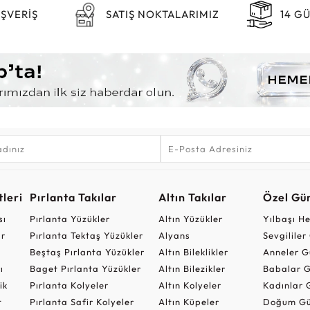
IŞVERİŞ
SATIŞ NOKTALARIMIZ
14 G
leri
Pırlanta Takılar
Altın Takılar
Özel Gü
sı
Pırlanta Yüzükler
Altın Yüzükler
Yılbaşı H
ar
Pırlanta Tektaş Yüzükler
Alyans
Sevgilile
Beştaş Pırlanta Yüzükler
Altın Bileklikler
Anneler G
ı
Baget Pırlanta Yüzükler
Altın Bilezikler
Babalar G
ik
Pırlanta Kolyeler
Altın Kolyeler
Kadınlar 
t
Pırlanta Safir Kolyeler
Altın Küpeler
Doğum Gü