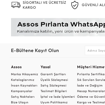
SİGORTALI VE ÜCRETSİZ
GÜVENLİ AL
KARGO
E-Bültene Kayıt Olun
Assos
Yasal
Müşteri Hizmet
Marka Hikayemiz
Garanti Şartları
Pırlanta Sertifika
Kataloglarımız
Üyelik Sözleşmesi
Sık Sorulan Sorul
İnsan Kaynakları
Satış Sözleşmesi
İade ve Değişim
Kampanyalar
Teslimat Bilgileri
Hesap Numaralar
Satış Noktaları
İptal ve İade İşlemleri
Ödeme ve Güvenl
Bize Ulaşın
Uyum Politikamız
Kargo ve Teslima