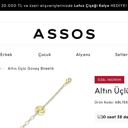
20.000 TL ve üzeri alışverişlerinizde
Lotus Çiçeği Kolye
HEDİYE!
Erkek
Çocuk
Alyans
Setle
er
Altın Üçlü Güneş Bileklik
ÖZEL İNDİRİM
Altın Üçl
Ürün Kodu: ABL15
0 saat 38 d