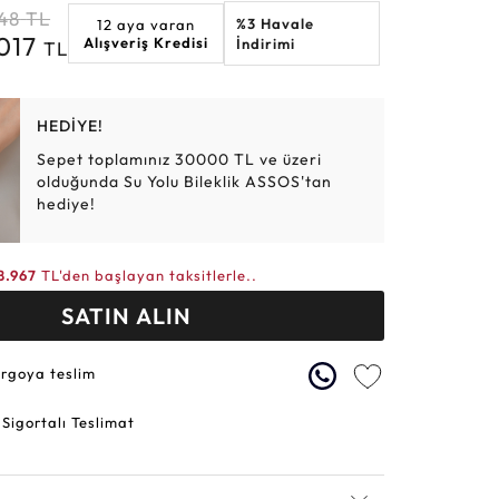
48
TL
%3 Havale
12 aya varan
Altın Hasır Setler
Elmas Bilezikler
Altın Tesbihler
Violet
Burç
.017
Alışveriş Kredisi
İndirimi
TL
HEDİYE!
Sepet toplamınız 30000 TL ve üzeri
olduğunda Su Yolu Bileklik ASSOS'tan
hediye!
8.967
TL'den başlayan taksitlerle..
SATIN ALIN
argoya teslim
 Sigortalı Teslimat