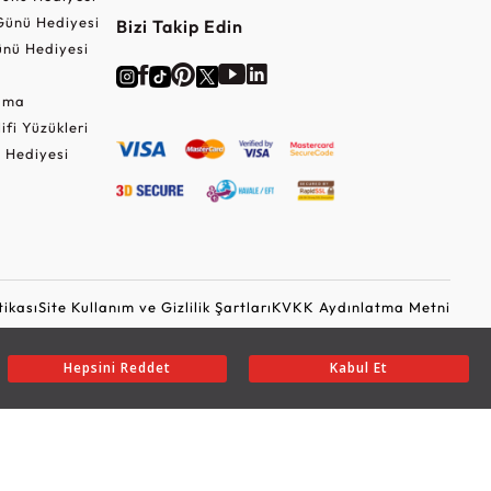
Günü Hediyesi
Bizi Takip Edin
nü Hediyesi
Cuma
lifi Yüzükleri
 Hediyesi
tikası
Site Kullanım ve Gizlilik Şartları
KVKK Aydınlatma Metni
Ticari Elektronik İleti Onayı
Güvenli Alışveriş
Hepsini Reddet
Kabul Et