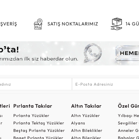
IŞVERİŞ
SATIŞ NOKTALARIMIZ
14 G
leri
Pırlanta Takılar
Altın Takılar
Özel Gü
sı
Pırlanta Yüzükler
Altın Yüzükler
Yılbaşı H
ar
Pırlanta Tektaş Yüzükler
Alyans
Sevgilile
Beştaş Pırlanta Yüzükler
Altın Bileklikler
Anneler G
ı
Baget Pırlanta Yüzükler
Altın Bilezikler
Babalar G