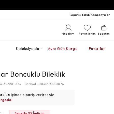
Sipariş Takibi
Kampanyalar
Hesabım
Favorilerim
Sepetim
r
Koleksiyonlar
Aynı Gün Kargo
Fırsatlar
ar Boncuklu Bileklik
86-Y-7201-O3
Barkod : 0031276350076
dakika
içinde sipariş verirseniz
argoda!
Sepette %5 İndirim
TL