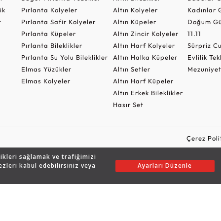
ik
Pırlanta Kolyeler
Altın Kolyeler
Kadınlar 
t
Pırlanta Safir Kolyeler
Altın Küpeler
Doğum Gü
Pırlanta Küpeler
Altın Zincir Kolyeler
11.11
Pırlanta Bileklikler
Altın Harf Kolyeler
Sürpriz 
Pırlanta Su Yolu Bileklikler
Altın Halka Küpeler
Evlilik Tek
Elmas Yüzükler
Altın Setler
Mezuniyet
Elmas Kolyeler
Altın Harf Küpeler
Altın Erkek Bileklikler
Hasır Set
Çerez Poli
likleri sağlamak ve trafiğimizi
ezleri kabul edebilirsiniz veya
Ayarları Düzenle
Copyright © 2026 Assos Pırlanta - Bu sitenin tüm hakları saklıdır.