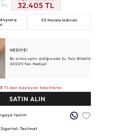
32.405
TL
TL
Altın Hasır Setler
Elmas Bilezikler
Altın Tesbihler
Violet
Burç
Alışveriş
%3 Havale İndirimi
si
HEDİYE!
Bu ürünü satın aldığınızda Su Yolu Bileklik
ASSOS’tan Hediye!
15
TL'den başlayan taksitlerle..
SATIN ALIN
argoya teslim
 Sigortalı Teslimat