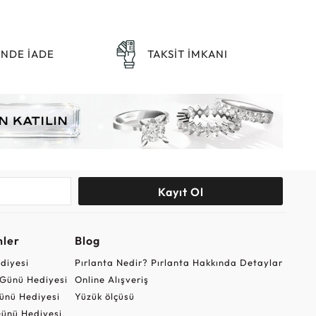
ÜNDE İADE
TAKSİT İMKANI
Kayıt Ol
nler
Blog
ediyesi
Pırlanta Nedir? Pırlanta Hakkında Detaylar
r Günü Hediyesi
Online Alışveriş
ünü Hediyesi
Yüzük ölçüsü
ünü Hediyesi