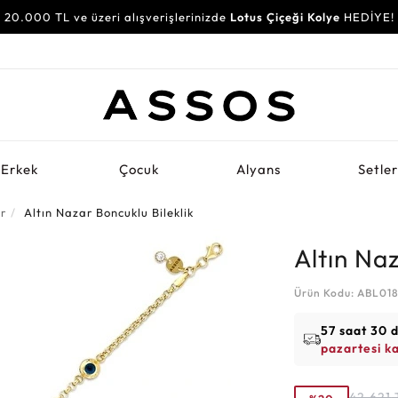
20.000 TL ve üzeri alışverişlerinizde
Lotus Çiçeği Kolye
HEDİYE!
Erkek
Çocuk
Alyans
Setle
er
Altın Nazar Boncuklu Bileklik
Altın Naz
Ürün Kodu: ABL01
57 saat 30 
pazartesi k
42.621