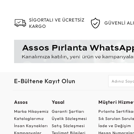
SİGORTALI VE ÜCRETSİZ
GÜVENLİ AL
KARGO
E-Bültene Kayıt Olun
Assos
Yasal
Müşteri Hizmet
Marka Hikayemiz
Garanti Şartları
Pırlanta Sertifika
Kataloglarımız
Üyelik Sözleşmesi
Sık Sorulan Sorul
İnsan Kaynakları
Satış Sözleşmesi
İade ve Değişim
Kampanyalar
Teslimat Bilgileri
Hesap Numaralar