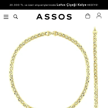
Lotus Çiçeği Kolye
20.000 TL ve üzeri alışverişlerinizde
HEDİYE!