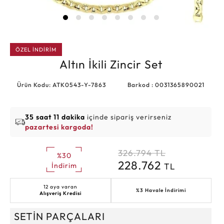
ÖZEL İNDİRİM
Altın İkili Zincir Set
Ürün Kodu: ATK0543-Y-7863
Barkod : 0031365890021
35 saat 11 dakika
içinde sipariş verirseniz
pazartesi kargoda!
326.794
TL
%30
228.762
TL
İndirim
12 aya varan
%3 Havale İndirimi
Alışveriş Kredisi
SETİN PARÇALARI