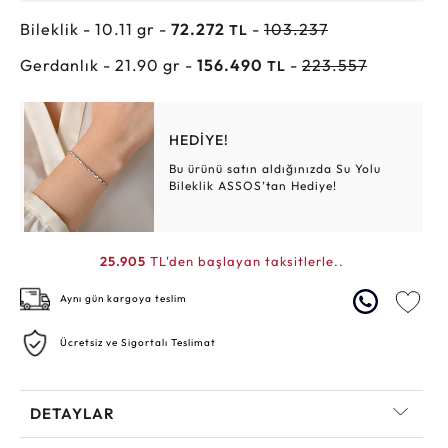
Bileklik - 10.11 gr -
72.272
-
103.237
TL
Gerdanlık - 21.90 gr -
156.490
-
223.557
TL
HEDİYE!
Bu ürünü satın aldığınızda Su Yolu
Bileklik ASSOS’tan Hediye!
25.905
TL'den başlayan taksitlerle..
Aynı gün kargoya teslim
Ücretsiz ve Sigortalı Teslimat
DETAYLAR