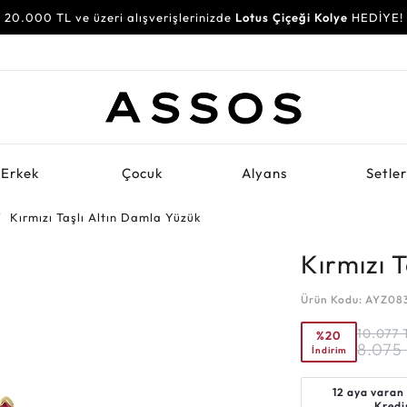
20.000 TL ve üzeri alışverişlerinizde
Lotus Çiçeği Kolye
HEDİYE!
Erkek
Çocuk
Alyans
Setle
Kırmızı Taşlı Altın Damla Yüzük
Kırmızı 
Ürün Kodu: AYZ08
10.077
%20
8.075
İndirim
12 aya varan
Kredi