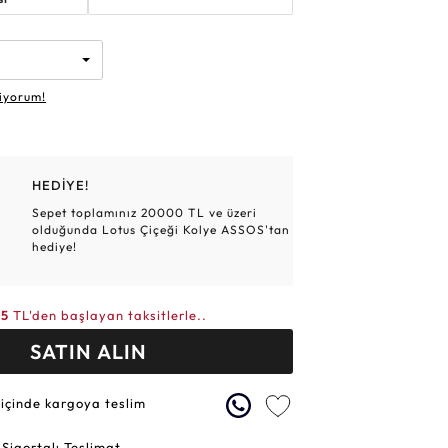
Altın Hasır Setler
Elmas Bilezikler
Altın Tesbihler
Violet
Burç
iyorum!
HEDİYE!
Sepet toplamınız 20000 TL ve üzeri
olduğunda Lotus Çiçeği Kolye ASSOS'tan
hediye!
05
TL'den başlayan taksitlerle..
SATIN ALIN
 içinde kargoya teslim
 Sigortalı Teslimat