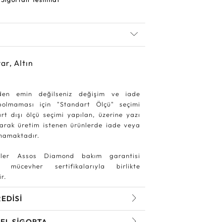
ar, Altın
den emin değilseniz değişim ve iade
ybolmaması için "Standart Ölçü" seçimi
rt dışı ölçü seçimi yapılan, üzerine yazı
larak üretim istenen ürünlerde iade veya
mamaktadır.
ler Assos Diamond bakım garantisi
 mücevher sertifikalarıyla birlikte
r.
REDİSİ
EL SİGORTA