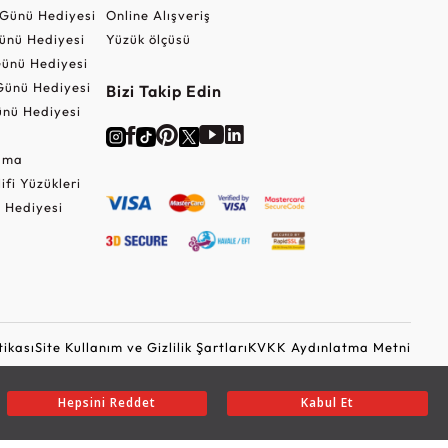
r Günü Hediyesi
Online Alışveriş
ünü Hediyesi
Yüzük ölçüsü
ünü Hediyesi
Günü Hediyesi
Bizi Takip Edin
nü Hediyesi
Cuma
lifi Yüzükleri
 Hediyesi
tikası
Site Kullanım ve Gizlilik Şartları
KVKK Aydınlatma Metni
Ticari Elektronik İleti Onayı
Güvenli Alışveriş
Hepsini Reddet
Kabul Et