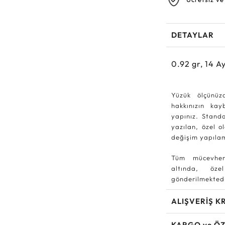
DETAYLAR
0.92
gr,
14
Ay
Yüzük ölçünüz
hakkınızın ka
yapınız. Standa
yazılan, özel o
değişim yapıla
Tüm mücevher
altında, özel
gönderilmektedi
ALIŞVERİŞ K
KARGO ve ÖZ