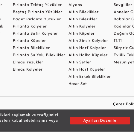
ar
Pırlanta Tektaş Yüzükler
Alyans
Sevgilile
Beştaş Pırlanta Yüzükler
Altın Bileklikler
Anneler G
ı
Baget Pırlanta Yüzükler
Altın Bilezikler
Babalar G
ik
Pırlanta Kolyeler
Altın Kolyeler
Kadınlar 
t
Pırlanta Safir Kolyeler
Altın Küpeler
Doğum Gü
Pırlanta Küpeler
Altın Zincir Kolyeler
11.11
Pırlanta Bileklikler
Altın Harf Kolyeler
Sürpriz 
Pırlanta Su Yolu Bileklikler
Altın Halka Küpeler
Evlilik Tek
Elmas Yüzükler
Altın Setler
Mezuniyet
Elmas Kolyeler
Altın Harf Küpeler
Altın Erkek Bileklikler
Hasır Set
Çerez Poli
likleri sağlamak ve trafiğimizi
ezleri kabul edebilirsiniz veya
Ayarları Düzenle
Copyright © 2026 Assos Pırlanta - Bu sitenin tüm hakları saklıdır.