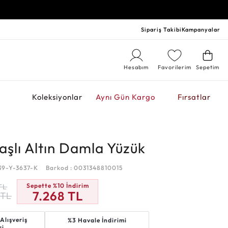
Sipariş Takibi
Kampanyalar
Hesabım
Favorilerim
Sepetim
r
Koleksiyonlar
Aynı Gün Kargo
Fırsatlar
Taşlı Altın Damla Yüzük
39-Y-3637-K
Barkod : 0031348810015
Sepette %10 İndirim
TL
7.268
TL
TL
Alışveriş
%3 Havale İndirimi
si